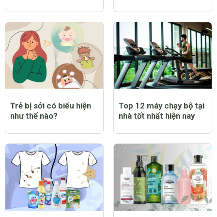
Trẻ bị sốt có tiêm
Trẻ bị sởi có ngứa
phòng sởi được không
không và lời giải đáp
và lưu ý dành cho cha
đầy bất ngờ
mẹ
Top 9 bạt trùm xe máy
Top 12 nước hoa nam
chống nắng mưa tốt
thơm lâu tốt nhất hiện
nhất hiện nay
nay