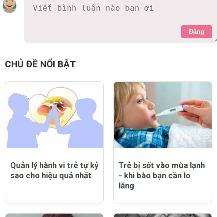
Đăng
Nuôi dạy trẻ
8 năm
CALOKID
TRẺ ỐM YẾU, BIẾNG ĂN, SUY DINH DƯỠNG
Calokid - Dinh dưỡng hoàn chỉnh, cân đối, giàu năng
lượng: giúp bù đắp năng lượng thiếu hụt khi trẻ biếng
ăn, bỏ bữa, đảm bảo tăng cường sức khỏe, cải thiện
nhanh cân nặng, và phát triển toàn diện theo nhịp tăng
trưởng.
Đặt hàng ngay hoặc gọi số hotline
0978 599 777
để được tư vấn dinh dưỡng miễn phí!