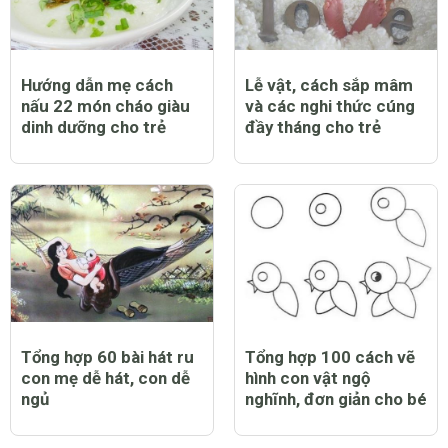
6 cách trị ho cho trẻ
Rối loạn phát triển ở trẻ
hiệu quả an toàn được
em - vấn đề cần được
nhiều người biết tới
các bậc cha mẹ lưu
tâm
CHỦ ĐỀ LIÊN QUAN