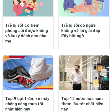
Trẻ bị sởi có nằm điều
Trẻ bị sởi có được bật
hòa được không?
quạt không và lưu ý cần
thiết khi chăm sóc trẻ
bị bệnh