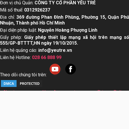
Top 15 dầu gội mọc
Dấu hiệu trẻ bị sởi cha
tóc cho nam giới tốt
mẹ nhất định nên biết
nhất hiện nay
Chủ đề nổi bật:
truyện cổ tích
,
bảng cân nặng trẻ sơ sinh
,
k
chuyện cho bé
,
ý nghĩa tên
,
chỉ số bmi
Đơn vị chủ Quản:
CÔNG TY CỔ PHẦN YÊU TRẺ
Mã số thuế:
0312926237
Địa chỉ:
369 đường Phan Đình Phùng, Phường 15, Quận Ph
Nhuận, Thành phố Hồ Chí Minh