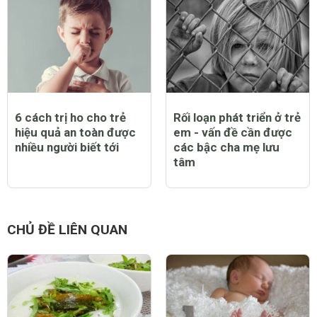
0 Thích
Trả lời
Báo cáo vi phạm
CHỦ ĐỀ NỔI BẬT
Quản lý hành vi trẻ tự kỷ
Trẻ bị sốt vào mùa lạnh
sao cho hiệu quả nhất
- khi bào bạn cần lo
lắng