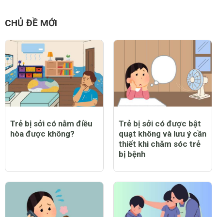
Hướng dẫn mẹ cách
Lễ vật, cách sắp mâm
nấu 22 món cháo giàu
và các nghi thức cúng
dinh dưỡng cho trẻ
đầy tháng cho trẻ
Tổng hợp 60 bài hát ru
Tổng hợp 100 cách vẽ
con mẹ dễ hát, con dễ
hình con vật ngộ
ngủ
nghĩnh, đơn giản cho bé
CHỦ ĐỀ MỚI