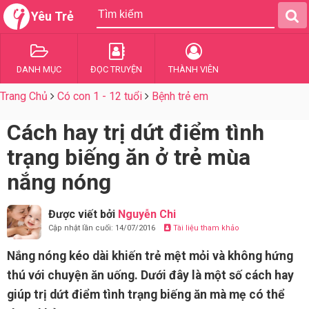
Yêu Trẻ
DANH MỤC
ĐỌC TRUYỆN
THÀNH VIÊN
Trang Chủ
Có con 1 - 12 tuổi
Bệnh trẻ em
Cách hay trị dứt điểm tình
trạng biếng ăn ở trẻ mùa
nắng nóng
Được viết bởi
Nguyễn Chi
Cập nhật lần cuối: 14/07/2016
Tài liệu tham khảo
Nắng nóng kéo dài khiến trẻ mệt mỏi và không hứng
thú với chuyện ăn uống. Dưới đây là một số cách hay
giúp trị dứt điểm tình trạng biếng ăn mà mẹ có thể