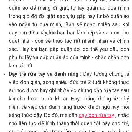
quần áo để mang đi giặt, tự lấy quần áo của mình
trong giỏ đồ đã giặt sạch, tự gấp hay tự bỏ quần áo
vào ngăn tủ của mình,...Bạn sẽ ngạc nhiên sau khi
dạy con điều này, lúc bạn bận làm bếp và sai con phụ
quét nhà - con sẽ thao tác rất nhanh nhẹn và chính
xác. Hay khi bạn gấp quần áo, có thể yêu cầu con
phụ tự lấy và gấp quần áo của mình - chắc chắn con
làm rất tốt.
Dạy trẻ rửa tay và đánh răng
: Đây tưởng chừng là
việc đơn giản, song nhiều đứa trẻ 2 tuổi không thực
sự học được hay ghi nhớ việc chúng cần rửa tay sau
khi chơi hoặc trước khi ăn. Hay, chúng không hề có ý
niệm về việc cần đánh răng trước khi đi ngủ hay mỗi
sáng thức dậy. Do đó, mẹ cần
dạy con rửa tay
, nhắc
nhở liên tục để hình thành thói quen tốt này cho trẻ,
sẽ giúp con chủ động làm sạch tay sau các hoạt