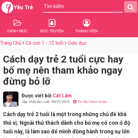
Yêu Trẻ
DANH MỤC
ĐỌC TRUYỆN
THÀNH VIÊN
Trang Chủ
Có con 1 - 12 tuổi
Giáo dục
Cách dạy trẻ 2 tuổi cực hay
bố mẹ nên tham khảo ngay
đừng bỏ lỡ
Được viết bởi
Cát Lâm
Cập nhật lần cuối: 09/07/2019
Tài liệu tham khảo
Cách dạy trẻ 2 tuổi là một trong những chủ đề khá
thú vị. Ngoài thử thách dành cho bố mẹ có con ở độ
tuổi này, là làm sao để mình đồng hành trong sự lớn