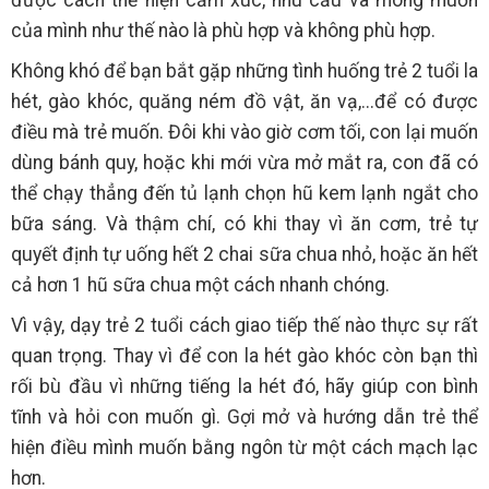
được cách thể hiện cảm xúc, nhu cầu và mong muốn
của mình như thế nào là phù hợp và không phù hợp.
Không khó để bạn bắt gặp những tình huống trẻ 2 tuổi la
hét, gào khóc, quăng ném đồ vật, ăn vạ,...để có được
điều mà trẻ muốn. Đôi khi vào giờ cơm tối, con lại muốn
dùng bánh quy, hoặc khi mới vừa mở mắt ra, con đã có
thể chạy thẳng đến tủ lạnh chọn hũ kem lạnh ngắt cho
bữa sáng. Và thậm chí, có khi thay vì ăn cơm, trẻ tự
quyết định tự uống hết 2 chai sữa chua nhỏ, hoặc ăn hết
cả hơn 1 hũ sữa chua một cách nhanh chóng.
Vì vậy, dạy trẻ 2 tuổi cách giao tiếp thế nào thực sự rất
quan trọng. Thay vì để con la hét gào khóc còn bạn thì
rối bù đầu vì những tiếng la hét đó, hãy giúp con bình
tĩnh và hỏi con muốn gì. Gợi mở và hướng dẫn trẻ thể
hiện điều mình muốn bằng ngôn từ một cách mạch lạc
hơn.