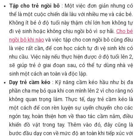
Tập cho trẻ ngồi bô
: Một việc đơn giản nhưng có
thể là một cuộc chiến dài lâu với nhiều mẹ và các bé.
Không ít bé ở độ tuổi này thậm chí lớn hơn không tự
đi vệ sinh hoặc không chịu ngồi bô vì sợ hãi.
Cho bé
ngồi bô khi nào
và việc tập cho con ngồi bô cũng đều
là việc rất cần, để con học cách tự đi vệ sinh khi có
nhu cầu. Việc này nếu thực hiện được ở độ tuổi lên 2,
sẽ giúp trẻ ở giai đoạn sau, có thể tự dùng nhà vệ
sinh một cách an toàn và độc lập.
Dạy trẻ cầm kéo
: Kỹ năng cầm kéo hầu như bị đa
phần cha mẹ bỏ qua khi con mình lên 2 vì cho rằng nó
không quan trọng lắm. Thực tế, dạy trẻ cầm kéo là
một cách để con rèn luyện sự uyển chuyển cho các
ngón tay, hoàn thiện hơn về thao tác cầm nắm, điều
khiển đồ vật trong tay. Thêm vào đó, đây cũng là
bước đầu dạy con về mức độ an toàn khi tiếp xúc với