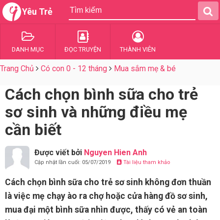
Yêu Trẻ
DANH MỤC
ĐỌC TRUYỆN
THÀNH VIÊN
Trang Chủ
Có con 0 - 12 tháng
Mua sắm mẹ & bé
Cách chọn bình sữa cho trẻ
sơ sinh và những điều mẹ
cần biết
Được viết bởi
Nguyen Hien Anh
Cập nhật lần cuối: 05/07/2019
Tài liệu tham khảo
Cách chọn bình sữa cho trẻ sơ sinh không đơn thuần
là việc mẹ chạy ào ra chợ hoặc cửa hàng đồ sơ sinh,
mua đại một bình sữa nhìn được, thấy có vẻ an toàn