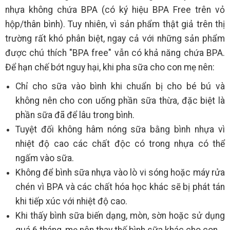
nhựa không chứa BPA (có ký hiệu BPA Free trên vỏ
hộp/thân bình). Tuy nhiên, vì sản phẩm thật giả trên thị
trường rất khó phân biệt, ngay cả với những sản phẩm
được chú thích "BPA free" vẫn có khả năng chứa BPA.
Để hạn chế bớt nguy hại, khi pha sữa cho con mẹ nên:
Chỉ cho sữa vào bình khi chuẩn bị cho bé bú và
không nên cho con uống phần sữa thừa, đặc biệt là
phần sữa đã để lâu trong bình.
Tuyệt đối không hâm nóng sữa bằng bình nhựa vì
nhiệt độ cao các chất độc có trong nhựa có thể
ngấm vào sữa.
Không để bình sữa nhựa vào lò vi sóng hoặc máy rửa
chén vì BPA và các chất hóa học khác sẽ bị phát tán
khi tiếp xúc với nhiệt độ cao.
Khi thấy bình sữa biến dạng, mòn, sờn hoặc sử dụng
quá 6 tháng, mẹ nên thay thế bình sữa khác cho con.