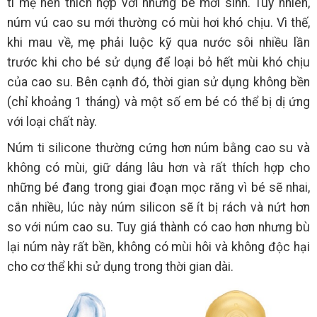
ti mẹ nên thích hợp với nhứng bé mới sinh. Tuy nhiên,
núm vú cao su mới thường có mùi hơi khó chịu. Vì thế,
khi mau về, mẹ phải luộc kỹ qua nước sôi nhiều lần
trước khi cho bé sử dụng để loại bỏ hết mùi khó chịu
của cao su. Bên cạnh đó, thời gian sử dụng không bền
(chỉ khoảng 1 tháng) và một số em bé có thể bị dị ứng
với loại chất này.
Núm ti silicone thường cứng hơn núm bằng cao su và
không có mùi, giữ dáng lâu hơn và rất thích hợp cho
những bé đang trong giai đoạn mọc răng vì bé sẽ nhai,
cắn nhiều, lúc này núm silicon sẽ ít bị rách và nứt hơn
so với núm cao su. Tuy giá thành có cao hơn nhưng bù
lại núm này rất bền, không có mùi hôi và không độc hại
cho cơ thể khi sử dụng trong thời gian dài.