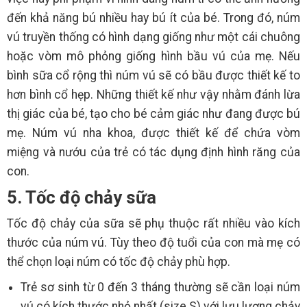
đến khả năng bú nhiều hay bú ít của bé. Trong đó, núm
vú truyền thống có hình dạng giống như một cái chuông
hoặc vòm mô phỏng giống hình bầu vú của mẹ. Nếu
bình sữa cổ rộng thì núm vú sẽ có bầu được thiết kế to
hơn bình cổ hẹp. Những thiết kế như vậy nhằm đánh lừa
thị giác của bé, tạo cho bé cảm giác như đang được bú
mẹ. Núm vú nha khoa, được thiết kế để chứa vòm
miệng và nướu của trẻ có tác dụng định hình răng của
con.
5. Tốc độ chảy sữa
Tốc độ chảy của sữa sẽ phụ thuộc rất nhiều vào kích
thước của núm vú. Tùy theo độ tuổi của con mà mẹ có
thể chọn loại núm có tốc độ chảy phù hợp.
Trẻ sơ sinh từ 0 đến 3 tháng thường sẽ cần loại núm
vú có kích thước nhỏ nhất (size S) với lưu lượng chảy