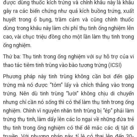
được dùng thuốc kích trứng và chính khâu này là khâu
gây ra các biến chứng như quá kích buồng trứng, xuất
huyết trong ổ bụng, trầm cảm và cũng chính thuốc
dùng trong khâu này làm chi phí thụ tinh ống nghiệm lên
cao, vài chục triệu đồng cho một lần làm thụ tinh trong
ống nghiệm.
Thứ ba: Thụ tinh trong ống nghiệm với sự hỗ trợ của vi
thao tác tiêm tinh trùng vào bào tương trứng (ICSI)
Phương pháp này tinh trùng không cần bơi đến gặp
trứng mà nó được “tóm” lấy và chích thẳng vào trong
trứng. Nên dù tinh trùng “lười” không chịu di chuyển
nhưng chỉ cần nó sống thì có thể làm thụ tinh trong ống
nghiệm. Chính vì nguyên nhân tinh trùng bị “ép” phải làm
trứng thụ tinh, làm dấy lên các lo ngại về những đứa trẻ
thụ tinh trong ống nghiệm có thể dễ mắc các dị tật di
truyền. Với phương pháp này, tỉ lệ có thai lên đến 30-