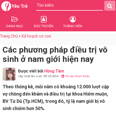
Yêu Trẻ
DANH MỤC
ĐỌC TRUYỆN
THÀNH VIÊN
Trang Chủ
Kế hoạch có con
Các phương pháp điều trị vô
sinh ở nam giới hiện nay
Được viết bởi
Hồng Tâm
Cập nhật lần cuối: 09/10/2014
Tài liệu tham khảo
Theo thống kê, mỗi năm có khoảng 12.000 lượt cặp
vợ chồng đến khám và điều trị tại khoa Hiếm muộn,
BV Từ Dũ (Tp.HCM), trong đó, tỷ lệ nam giới bị vô
sinh chiếm hơn 50%.