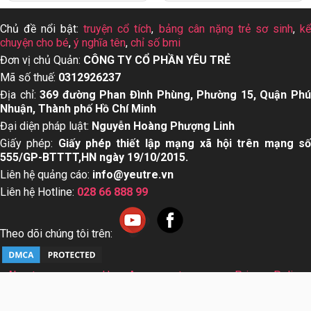
Chủ đề nổi bật:
truyện cổ tích
,
bảng cân nặng trẻ sơ sinh
,
k
chuyện cho bé
,
ý nghĩa tên
,
chỉ số bmi
Đơn vị chủ Quản:
CÔNG TY CỔ PHẦN YÊU TRẺ
Mã số thuế:
0312926237
Địa chỉ:
369 đường Phan Đình Phùng, Phường 15, Quận Ph
Nhuận, Thành phố Hồ Chí Minh
Đại diện pháp luật:
Nguyễn Hoàng Phượng Linh
Giấy phép:
Giấy phép thiết lập mạng xã hội trên mạng s
555/GP-BTTTT,HN ngày 19/10/2015.
Liên hệ quảng cáo:
info@yeutre.vn
Liên hệ Hotline:
028 66 888 99
Theo dõi chúng tôi trên:
About us
User Agreement
Privacy Policy
Sơ đồ trang web
© Copyright 2014 Yeutre.vn, all rights reserved. Chuyên