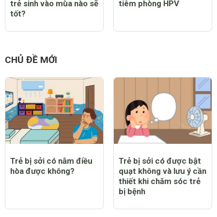
trẻ sinh vào mùa nào sẽ
tiêm phòng HPV
tốt?
CHỦ ĐỀ MỚI
Trẻ bị sởi có nằm điều
Trẻ bị sởi có được bật
hòa được không?
quạt không và lưu ý cần
thiết khi chăm sóc trẻ
bị bệnh