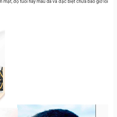
n mặt, độ tuổi hay màu da và đặc biệt chưa bao giờ lỗi