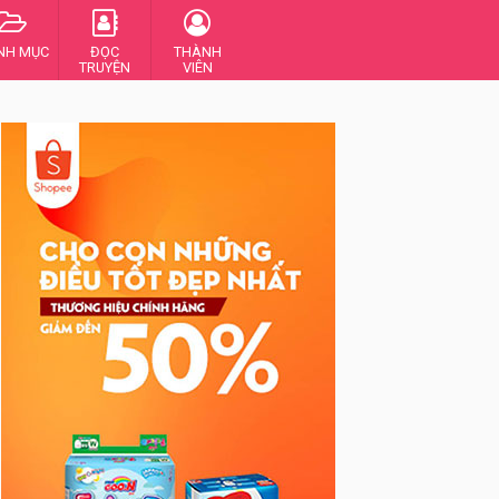
NH MỤC
ĐỌC
THÀNH
TRUYỆN
VIÊN