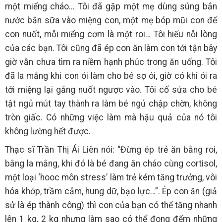
một miếng cháo… Tôi đã gặp một mẹ dùng súng bắn
nước bắn sữa vào miệng con, một mẹ bóp mũi con để
con nuốt, mỗi miếng cơm là một roi… Tôi hiểu nỗi lòng
của các bạn. Tôi cũng đã ép con ăn làm con tới tận bây
giờ vẫn chưa tìm ra niềm hạnh phúc trong ăn uống. Tôi
đã la mắng khi con ói làm cho bé sợ ói, giờ có khi ói ra
tới miệng lại gắng nuốt ngược vào. Tôi cố sửa cho bé
tật ngủ mút tay thành ra làm bé ngủ chập chờn, không
tròn giấc. Có những việc làm mà hậu quả của nó tôi
không lường hết được.
Thạc sĩ Trần Thị Ái Liên nói: “Đừng ép trẻ ăn bằng roi,
bằng la mắng, khi đó là bé đang ăn cháo cùng cortisol,
một loại ‘hooc môn stress’ làm trẻ kém tăng trưởng, vôi
hóa khớp, trầm cảm, hung dữ, bạo lực…”. Ép con ăn (giả
sử là ép thành công) thì con của bạn có thể tăng nhanh
lên 1 kg, 2 kg nhưng làm sao có thể đong đếm những