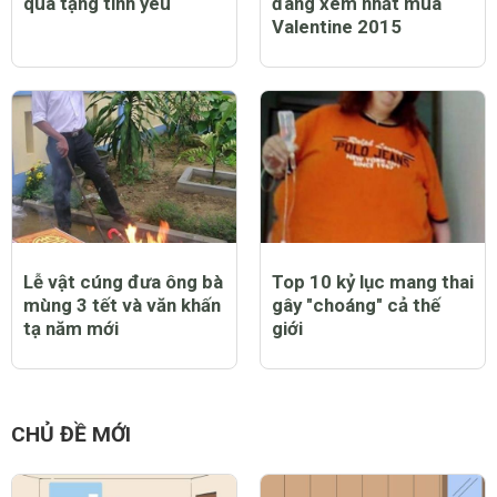
quà tặng tình yêu
đáng xem nhất mùa
Valentine 2015
Lễ vật cúng đưa ông bà
Top 10 kỷ lục mang thai
mùng 3 tết và văn khấn
gây "choáng" cả thế
tạ năm mới
giới
CHỦ ĐỀ MỚI