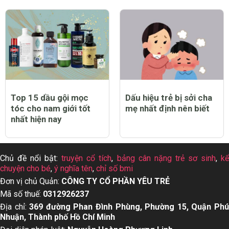
Top 15 dầu gội mọc
Dấu hiệu trẻ bị sởi cha
tóc cho nam giới tốt
mẹ nhất định nên biết
nhất hiện nay
Chủ đề nổi bật:
truyện cổ tích
,
bảng cân nặng trẻ sơ sinh
,
k
chuyện cho bé
,
ý nghĩa tên
,
chỉ số bmi
Đơn vị chủ Quản:
CÔNG TY CỔ PHẦN YÊU TRẺ
Mã số thuế:
0312926237
Địa chỉ:
369 đường Phan Đình Phùng, Phường 15, Quận Ph
Nhuận, Thành phố Hồ Chí Minh