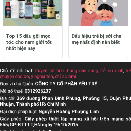
Top 15 dầu gội mọc
Dấu hiệu trẻ bị sởi cha
tóc cho nam giới tốt
mẹ nhất định nên biết
nhất hiện nay
Chủ đề nổi bật:
truyện cổ tích
,
bảng cân nặng trẻ sơ sinh
,
k
chuyện cho bé
,
ý nghĩa tên
,
chỉ số bmi
Đơn vị chủ Quản:
CÔNG TY CỔ PHẦN YÊU TRẺ
Mã số thuế:
0312926237
Địa chỉ:
369 đường Phan Đình Phùng, Phường 15, Quận Ph
Nhuận, Thành phố Hồ Chí Minh
Đại diện pháp luật:
Nguyễn Hoàng Phượng Linh
Giấy phép:
Giấy phép thiết lập mạng xã hội trên mạng s
555/GP-BTTTT,HN ngày 19/10/2015.