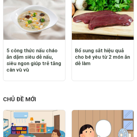
5 công thức nấu cháo
Bổ sung sắt hiệu quả
ăn dặm siêu dễ nấu,
cho bé yêu từ 2 món ăn
siêu ngon giúp trẻ tăng
dễ làm
cân vù vù
CHỦ ĐỀ MỚI