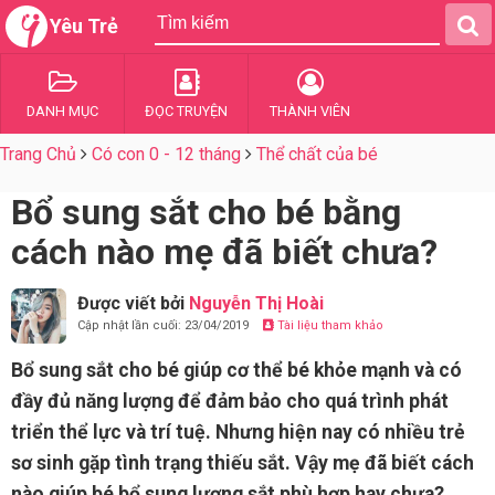
Yêu Trẻ
DANH MỤC
ĐỌC TRUYỆN
THÀNH VIÊN
Trang Chủ
Có con 0 - 12 tháng
Thể chất của bé
Bổ sung sắt cho bé bằng
cách nào mẹ đã biết chưa?
Được viết bởi
Nguyễn Thị Hoài
Cập nhật lần cuối: 23/04/2019
Tài liệu tham khảo
Bổ sung sắt cho bé giúp cơ thể bé khỏe mạnh và có
đầy đủ năng lượng để đảm bảo cho quá trình phát
triển thể lực và trí tuệ. Nhưng hiện nay có nhiều trẻ
sơ sinh gặp tình trạng thiếu sắt. Vậy mẹ đã biết cách
nào giúp bé bổ sung lượng sắt phù hợp hay chưa?