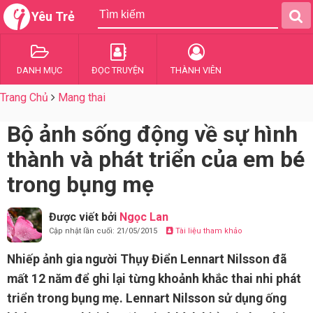
Yêu Trẻ
DANH MỤC
ĐỌC TRUYỆN
THÀNH VIÊN
Trang Chủ
Mang thai
Bộ ảnh sống động về sự hình
thành và phát triển của em bé
trong bụng mẹ
Được viết bởi
Ngọc Lan
Cập nhật lần cuối: 21/05/2015
Tài liệu tham khảo
Nhiếp ảnh gia người Thụy Điển Lennart Nilsson đã
mất 12 năm để ghi lại từng khoảnh khắc thai nhi phát
triển trong bụng mẹ. Lennart Nilsson sử dụng ống