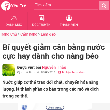
Yêu Trẻ
DANH MỤC
ĐỌC TRUYỆN
THÀNH VIÊN
Trang Chủ
Cẩm nang
Làm đẹp
Bí quyết giảm cân bằng nước
cực hay dành cho nàng béo
Được viết bởi
Nguyễn Thảo
Cập nhật lần cuối: 03/08/2016
Tài liệu tham khảo
Nước giúp cơ thể trao đổi chất, chuyển hóa năng
lượng, là thành phần cơ bản trong các mô và dịch
trong cơ thể.