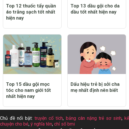
Top 12 thuốc tẩy quần
Top 13 dầu gội cho da
áo trắng sạch tốt nhất
dầu tốt nhất hiện nay
hiện nay
Top 15 dầu gội mọc
Dấu hiệu trẻ bị sởi cha
tóc cho nam giới tốt
mẹ nhất định nên biết
nhất hiện nay
Chủ đề nổi bật:
truyện cổ tích
,
bảng cân nặng trẻ sơ sinh
,
k
chuyện cho bé
,
ý nghĩa tên
,
chỉ số bmi