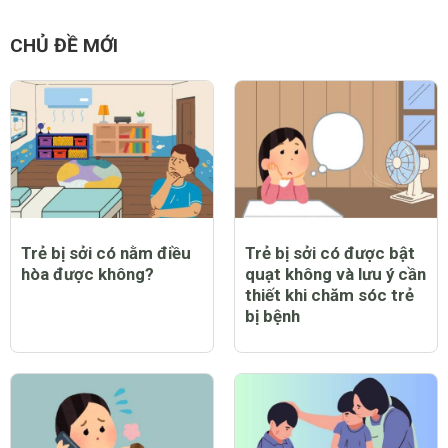
CHỦ ĐỀ MỚI
Trẻ bị sởi có nằm điều
Trẻ bị sởi có được bật
hòa được không?
quạt không và lưu ý cần
thiết khi chăm sóc trẻ
bị bệnh