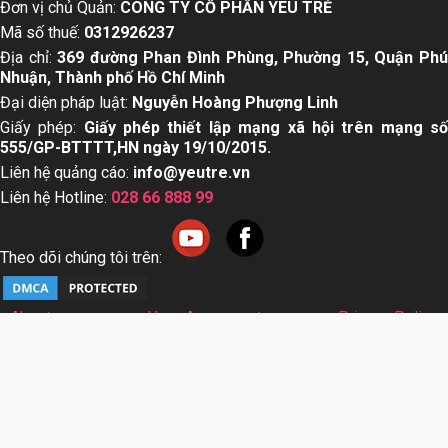
Đơn vị chủ Quản:
CÔNG TY CỔ PHẦN YÊU TRẺ
Mã số thuế:
0312926237
Địa chỉ:
369 đường Phan Đình Phùng, Phường 15, Quận Ph
Nhuận, Thành phố Hồ Chí Minh
Đại diện pháp luật:
Nguyễn Hoàng Phượng Linh
Giấy phép:
Giấy phép thiết lập mạng xã hội trên mạng s
555/GP-BTTTT,HN ngày 19/10/2015.
Liên hệ quảng cáo:
info@yeutre.vn
Liên hệ Hotline:
028 66 888 99
Theo dõi chúng tôi trên:
About us
User Agreement
Privacy Policy
Sơ đồ trang web
© Copyright 2014 Yeutre.vn, all rights reserved. Chuyên
trang mạng xã hội Mẹ & Bé uy tín hàng đầu Việt Nam. Với nội
dung được viết và tham vấn bởi các chuyên gia & Bác sĩ
hàng đầu trong lĩnh vực.