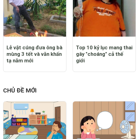
Lễ vật cúng đưa ông bà
Top 10 kỷ lục mang thai
mùng 3 tết và văn khấn
gây "choáng" cả thế
tạ năm mới
giới
CHỦ ĐỀ MỚI