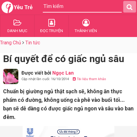
Yêu Trẻ
DANH MỤC
ĐỌC TRUYỆN
THÀNH VIÊN
Trang Chủ
Tin tức
Bí quyết để có giấc ngủ sâu
Được viết bởi
Ngọc Lan
Cập nhật lần cuối: 16/10/2014
Tài liệu tham khảo
Chuẩn bị giường ngủ thật sạch sẽ, không ăn thực
phẩm có đường, không uống cà phê vào buổi tối...
bạn sẽ dễ dàng có được giấc ngủ ngon và sâu vào ban
đêm.