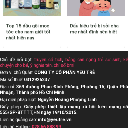
Top 15 dầu gội mọc
Dấu hiệu trẻ bị sởi cha
tóc cho nam giới tốt
mẹ nhất định nên biết
nhất hiện nay
Chủ đề nổi bật:
truyện cổ tích
,
bảng cân nặng trẻ sơ sinh
,
k
chuyện cho bé
,
ý nghĩa tên
,
chỉ số bmi
Đơn vị chủ Quản:
CÔNG TY CỔ PHẦN YÊU TRẺ
Mã số thuế:
0312926237
Địa chỉ:
369 đường Phan Đình Phùng, Phường 15, Quận Ph
Nhuận, Thành phố Hồ Chí Minh
Đại diện pháp luật:
Nguyễn Hoàng Phượng Linh
Giấy phép:
Giấy phép thiết lập mạng xã hội trên mạng s
555/GP-BTTTT,HN ngày 19/10/2015.
Liên hệ quảng cáo:
info@yeutre.vn
Liên hệ Hotline:
028 66 888 99