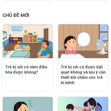
CHỦ ĐỀ MỚI
Trẻ bị sởi có nằm điều
Trẻ bị sởi có được bật
hòa được không?
quạt không và lưu ý cần
thiết khi chăm sóc trẻ
bị bệnh