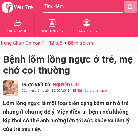
Yêu Trẻ
DANH MỤC
ĐỌC TRUYỆN
THÀNH VIÊN
Trang Chủ
Có con 1 - 12 tuổi
Bệnh trẻ em
Bệnh lõm lồng ngực ở trẻ, mẹ
chớ coi thường
Được viết bởi
Nguyễn Chi
Cập nhật lần cuối: 10/09/2016
Tài liệu tham khảo
Lõm lồng ngực là một loại biến dạng bẩm sinh ở trẻ
nhưng ít cha mẹ để ý. Việc điều trị bệnh nếu không
kịp thời có thể ảnh hưởng lớn tới sức khỏe và tâm lý
của trẻ sau này.