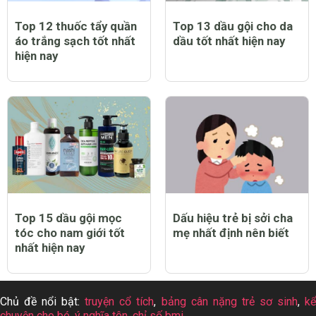
Top 12 thuốc tẩy quần
Top 13 dầu gội cho da
áo trắng sạch tốt nhất
dầu tốt nhất hiện nay
hiện nay
Top 15 dầu gội mọc
Dấu hiệu trẻ bị sởi cha
tóc cho nam giới tốt
mẹ nhất định nên biết
nhất hiện nay
Chủ đề nổi bật:
truyện cổ tích
,
bảng cân nặng trẻ sơ sinh
,
k
chuyện cho bé
,
ý nghĩa tên
,
chỉ số bmi