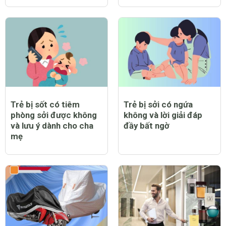
Trẻ bị sởi có nằm điều
Trẻ bị sởi có được bật
hòa được không?
quạt không và lưu ý cần
thiết khi chăm sóc trẻ
bị bệnh
Trẻ bị sốt có tiêm
Trẻ bị sởi có ngứa
phòng sởi được không
không và lời giải đáp
và lưu ý dành cho cha
đầy bất ngờ
mẹ