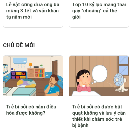
Lễ vật cúng đưa ông bà
Top 10 kỷ lục mang thai
mùng 3 tết và văn khấn
gây "choáng" cả thế
tạ năm mới
giới
CHỦ ĐỀ MỚI