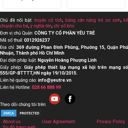
Top 15 dầu gội mọc
Dấu hiệu trẻ bị sởi cha
tóc cho nam giới tốt
mẹ nhất định nên biết
nhất hiện nay
Chủ đề nổi bật:
truyện cổ tích
,
bảng cân nặng trẻ sơ sinh
,
k
chuyện cho bé
,
ý nghĩa tên
,
chỉ số bmi
Đơn vị chủ Quản:
CÔNG TY CỔ PHẦN YÊU TRẺ
Mã số thuế:
0312926237
Địa chỉ:
369 đường Phan Đình Phùng, Phường 15, Quận Ph
Nhuận, Thành phố Hồ Chí Minh
Đại diện pháp luật:
Nguyễn Hoàng Phượng Linh
Giấy phép:
Giấy phép thiết lập mạng xã hội trên mạng s
555/GP-BTTTT,HN ngày 19/10/2015.
Liên hệ quảng cáo:
info@yeutre.vn
Liên hệ Hotline:
028 66 888 99