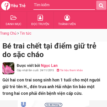
Yêu Trẻ
DANH MỤC
ĐỌC TRUYỆN
THÀNH VIÊN
Trang Chủ
Tin tức
Bé trai chết tại điểm giữ trẻ
do sặc cháo
Được viết bởi
Ngọc Lan
Cập nhật lần cuối: 24/11/2015
Tài liệu tham khảo
Gửi hai con trai song sinh hơn 1 tuổi cho một người
giữ trẻ tên H., đến trưa anh Hải nhận tin báo một
trong hai con phải đến bệnh viện cấp cứu.