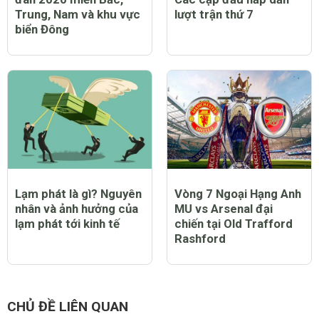
Thời tiết Tết nguyên
Vòng loại EURO 2020 –
đán 2020 miền Bắc,
Các cặp đấu hấp dẫn
Trung, Nam và khu vực
lượt trận thứ 7
biển Đông
Lạm phát là gì? Nguyên
Vòng 7 Ngoại Hạng Anh
nhân và ảnh hưởng của
MU vs Arsenal đại
lạm phát tới kinh tế
chiến tại Old Trafford
Rashford