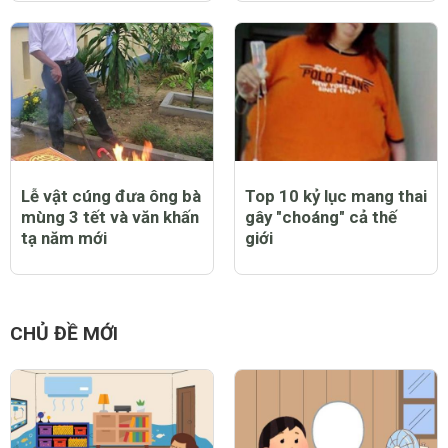
Lễ vật cúng đưa ông bà
Top 10 kỷ lục mang thai
mùng 3 tết và văn khấn
gây "choáng" cả thế
tạ năm mới
giới
CHỦ ĐỀ MỚI