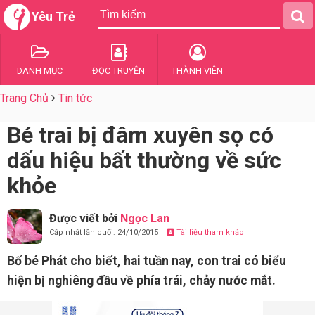
Yêu Trẻ
DANH MỤC
ĐỌC TRUYỆN
THÀNH VIÊN
Trang Chủ
Tin tức
Bé trai bị đâm xuyên sọ có
dấu hiệu bất thường về sức
khỏe
Được viết bởi
Ngọc Lan
Cập nhật lần cuối: 24/10/2015
Tài liệu tham khảo
Bố bé Phát cho biết, hai tuần nay, con trai có biểu
hiện bị nghiêng đầu về phía trái, chảy nước mắt.