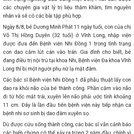
các chuyên gia vật lý trị liệu thăm khám, tìm nguyên
nhân và sẽ có các bài tập phù hợp.
Ngày 8/8, bé Dương Minh Phát 11 ngày tuổi, con của chị
Võ Thị Hồng Duyên (32 tuổi) ở Vĩnh Long, nhập viện
được đưa đến Bệnh viện Nhi Đồng 1 trong tình trạng
con dao cắm lút cán vào trán. Gia đình cho biết, bé
đang điều trị nội trú tại khoa Nhi, Bệnh viện Đa khoa Vĩnh
Long thì bị một người phụ nữ lạ mặt đâm.
Các bác sĩ Bệnh viện Nhi Đồng 1 đã phẫu thuật lấy con
dao ra khỏi não của bé thành công. Phần cắm vào não
đi từ hốc mắt trái, xuyên lên não phải ước tính khoảng
11 cm. Đây là lần đầu tiên bệnh viện này tiếp nhận ca
bệnh nhi sơ sinh bị dao đâm xuyên sọ.
Dù được cứu sống thành công, các bác sĩ vẫn cảnh báo
các biến chứng có thể xảy ra trong 2 năm đầu, chính vì