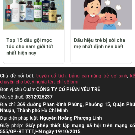
Top 15 dầu gội mọc
Dấu hiệu trẻ bị sởi cha
tóc cho nam giới tốt
mẹ nhất định nên biết
nhất hiện nay
Chủ đề nổi bật:
truyện cổ tích
,
bảng cân nặng trẻ sơ sinh
,
k
chuyện cho bé
,
ý nghĩa tên
,
chỉ số bmi
Đơn vị chủ Quản:
CÔNG TY CỔ PHẦN YÊU TRẺ
Mã số thuế:
0312926237
Địa chỉ:
369 đường Phan Đình Phùng, Phường 15, Quận Ph
Nhuận, Thành phố Hồ Chí Minh
Đại diện pháp luật:
Nguyễn Hoàng Phượng Linh
Giấy phép:
Giấy phép thiết lập mạng xã hội trên mạng s
555/GP-BTTTT,HN ngày 19/10/2015.