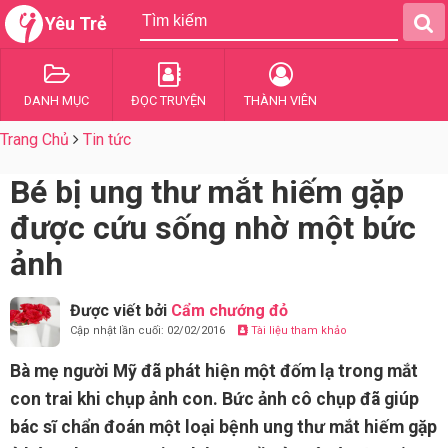
Yêu Trẻ
DANH MỤC
ĐỌC TRUYỆN
THÀNH VIÊN
Trang Chủ
Tin tức
Bé bị ung thư mắt hiếm gặp
được cứu sống nhờ một bức
ảnh
Được viết bởi
Cẩm chướng đỏ
Cập nhật lần cuối: 02/02/2016
Tài liệu tham khảo
Bà mẹ người Mỹ đã phát hiện một đốm lạ trong mắt
con trai khi chụp ảnh con. Bức ảnh cô chụp đã giúp
bác sĩ chẩn đoán một loại bệnh ung thư mắt hiếm gặp