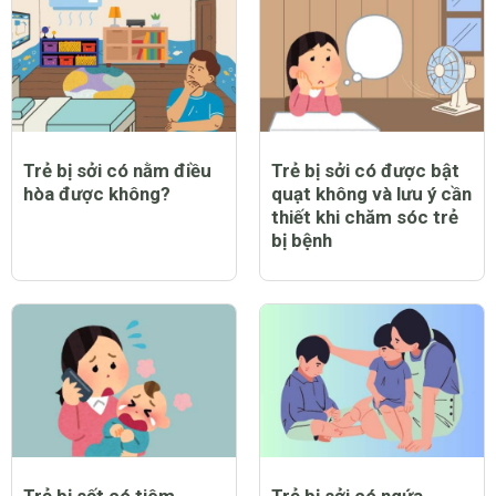
Trẻ bị sởi có nằm điều
Trẻ bị sởi có được bật
hòa được không?
quạt không và lưu ý cần
thiết khi chăm sóc trẻ
bị bệnh
Trẻ bị sốt có tiêm
Trẻ bị sởi có ngứa