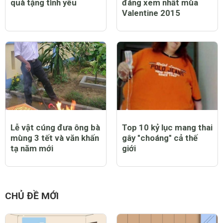
quà tặng tình yêu
đáng xem nhất mùa
Valentine 2015
Lễ vật cúng đưa ông bà
Top 10 kỷ lục mang thai
mùng 3 tết và văn khấn
gây "choáng" cả thế
tạ năm mới
giới
CHỦ ĐỀ MỚI