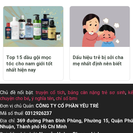
Top 15 dầu gội mọc
Dấu hiệu trẻ bị sởi cha
tóc cho nam giới tốt
mẹ nhất định nên biết
nhất hiện nay
Chủ đề nổi bật:
truyện cổ tích
,
bảng cân nặng trẻ sơ sinh
,
k
chuyện cho bé
,
ý nghĩa tên
,
chỉ số bmi
Đơn vị chủ Quản:
CÔNG TY CỔ PHẦN YÊU TRẺ
Mã số thuế:
0312926237
Địa chỉ:
369 đường Phan Đình Phùng, Phường 15, Quận Ph
Nhuận, Thành phố Hồ Chí Minh