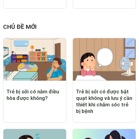
CHỦ ĐỀ MỚI
Trẻ bị sởi có nằm điều
Trẻ bị sởi có được bật
hòa được không?
quạt không và lưu ý cần
thiết khi chăm sóc trẻ
bị bệnh