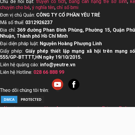
Chủ đề nổi bật:
truyện cổ tích
,
bảng cân nặng trẻ sơ sinh
,
k
chuyện cho bé
,
ý nghĩa tên
,
chỉ số bmi
Đơn vị chủ Quản:
CÔNG TY CỔ PHẦN YÊU TRẺ
Mã số thuế:
0312926237
Địa chỉ:
369 đường Phan Đình Phùng, Phường 15, Quận Ph
Nhuận, Thành phố Hồ Chí Minh
Đại diện pháp luật:
Nguyễn Hoàng Phượng Linh
Giấy phép:
Giấy phép thiết lập mạng xã hội trên mạng s
555/GP-BTTTT,HN ngày 19/10/2015.
Liên hệ quảng cáo:
info@yeutre.vn
Liên hệ Hotline:
028 66 888 99
Theo dõi chúng tôi trên:
About us
User Agreement
Privacy Policy
Sơ đồ trang web
© Copyright 2014 Yeutre.vn, all rights reserved. Chuyên
trang mạng xã hội Mẹ & Bé uy tín hàng đầu Việt Nam. Với nội