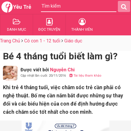
Yêu Trẻ
DANH MỤC
ĐỌC TRUYỆN
THÀNH VIÊN
Trang Chủ
Có con 1 - 12 tuổi
Giáo dục
Bé 4 tháng tuổi biết làm gì?
Được viết bởi
Nguyễn Chi
Cập nhật lần cuối: 20/11/2016
Tài liệu tham khảo
Khi trẻ 4 tháng tuổi, việc chăm sóc trẻ cần phải có
nghệ thuật. Bố mẹ cần nắm bắt được những sự thay
đổi và các biểu hiện của con để định hướng được
cách chăm sóc tốt nhất cho con mình.