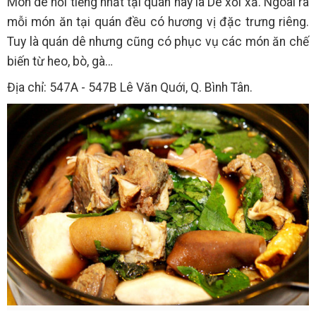
Món dê nổi tiếng nhất tại quán này là Dê xối xả. Ngoài ra
mỗi món ăn tại quán đều có hương vị đặc trưng riêng.
Tuy là quán dê nhưng cũng có phục vụ các món ăn chế
biến từ heo, bò, gà…
Địa chỉ: 547A - 547B Lê Văn Quới, Q. Bình Tân.