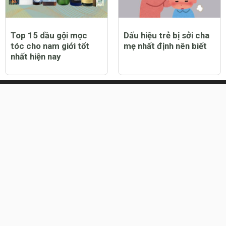
Top 15 dầu gội mọc
Dấu hiệu trẻ bị sởi cha
tóc cho nam giới tốt
mẹ nhất định nên biết
nhất hiện nay
Chủ đề nổi bật:
truyện cổ tích
,
bảng cân nặng trẻ sơ sinh
,
k
chuyện cho bé
,
ý nghĩa tên
,
chỉ số bmi
Đơn vị chủ Quản:
CÔNG TY CỔ PHẦN YÊU TRẺ
Mã số thuế:
0312926237
Địa chỉ:
369 đường Phan Đình Phùng, Phường 15, Quận Ph
Nhuận, Thành phố Hồ Chí Minh
Đại diện pháp luật:
Nguyễn Hoàng Phượng Linh
Giấy phép:
Giấy phép thiết lập mạng xã hội trên mạng s
555/GP-BTTTT,HN ngày 19/10/2015.
Liên hệ quảng cáo:
info@yeutre.vn
Liên hệ Hotline:
028 66 888 99