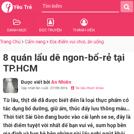
Yêu Trẻ
DANH MỤC
ĐỌC TRUYỆN
THÀNH VIÊN
Trang Chủ
Cẩm nang
Địa điểm vui chơi, ăn uống
8 quán lẩu dê ngon-bổ-rẻ tại
TP.HCM
Được viết bởi
An Nhiên
Cập nhật lần cuối: 27/09/2016
Tài liệu tham khảo
Từ lâu, thịt dê đã được biết đến là loại thực phẩm có
tác dụng bổ dưỡng, giữ ấm, thúc đẩy lưu thông máu…
Thời tiết Sài Gòn đang bước vào cái lạnh se se, đây là
thời điểm tuyệt vời nhất để bạn vui vẻ, sum họp bên
gia đình và bạn bè bên những nồi lẩu nghi ngút khói.