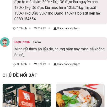
đực tơ móc hàm 200k/1kg Dê đực lẫu nguyên con
120k/1kg Dê đực lẫu móc hàm 135k/1kg Tim,cật
130k/1kg Đầu 55k/1kg Dựng 140k/1 bộ sdt liên hệ:
0989154654
1 Thích
Trả lời
Báo cáo vi phạm
leotrinh86
8 năm
Mình rất thích ăn lẩu dê, nhưng năm nay mình sẽ không
ăn nó,
0 Thích
Trả lời
Báo cáo vi phạm
CHỦ ĐỀ NỔI BẬT