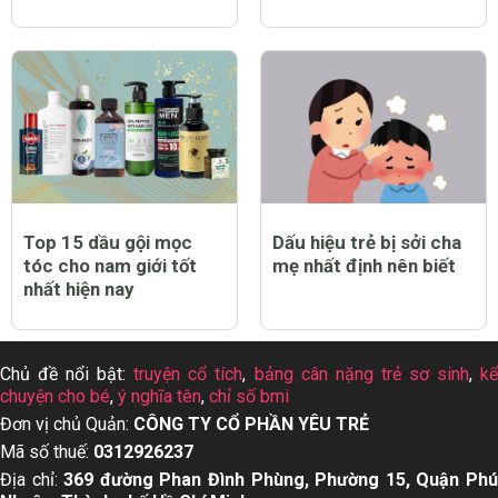
Top 15 dầu gội mọc
Dấu hiệu trẻ bị sởi cha
tóc cho nam giới tốt
mẹ nhất định nên biết
nhất hiện nay
Chủ đề nổi bật:
truyện cổ tích
,
bảng cân nặng trẻ sơ sinh
,
k
chuyện cho bé
,
ý nghĩa tên
,
chỉ số bmi
Đơn vị chủ Quản:
CÔNG TY CỔ PHẦN YÊU TRẺ
Mã số thuế:
0312926237
Địa chỉ:
369 đường Phan Đình Phùng, Phường 15, Quận Ph