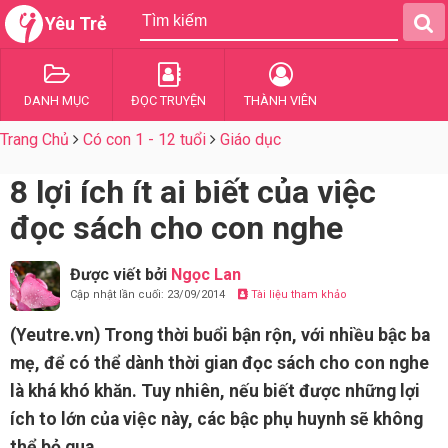
Yêu Trẻ
DANH MỤC
ĐỌC TRUYỆN
THÀNH VIÊN
Trang Chủ
Có con 1 - 12 tuổi
Giáo dục
8 lợi ích ít ai biết của việc
đọc sách cho con nghe
Được viết bởi
Ngọc Lan
Cập nhật lần cuối: 23/09/2014
Tài liệu tham khảo
(Yeutre.vn) Trong thời buổi bận rộn, với nhiều bậc ba
mẹ, để có thể dành thời gian đọc sách cho con nghe
là khá khó khăn. Tuy nhiên, nếu biết được những lợi
ích to lớn của việc này, các bậc phụ huynh sẽ không
thể bỏ qua.