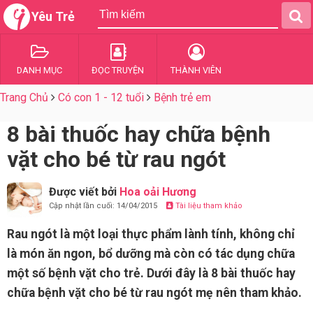
Yêu Trẻ
DANH MỤC
ĐỌC TRUYỆN
THÀNH VIÊN
Trang Chủ
Có con 1 - 12 tuổi
Bệnh trẻ em
8 bài thuốc hay chữa bệnh
vặt cho bé từ rau ngót
Được viết bởi
Hoa oải Hương
Cập nhật lần cuối: 14/04/2015
Tài liệu tham khảo
Rau ngót là một loại thực phẩm lành tính, không chỉ
là món ăn ngon, bổ dưỡng mà còn có tác dụng chữa
một số bệnh vặt cho trẻ. Dưới đây là 8 bài thuốc hay
chữa bệnh vặt cho bé từ rau ngót mẹ nên tham khảo.