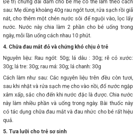
Để trị chứng đái dầm cho bé mẹ có thể làm theo cách
sau: Mẹ dùng khoàng 40g rau ngót tươi, rửa sạch rồi giã
nát, cho thêm một chén nước sôi để nguội vào, lọc lấy
nước. Nước này chia làm 2 phần cho bé uống trong
ngày, mỗi lần uống cách nhau 10 phút.
4. Chữa đau mắt đỏ và chứng khó chịu ở trẻ
Nguyên liệu: Rau ngót: 50g; lá dâu : 30g; rễ cỏ xước:
30g; lá tre: 30g; rau má: 30g; lá chanh: 30g
Cách làm như sau: Các nguyên liệu trên đều còn tươi,
sau khi nhặt và rửa sạch mẹ cho vào nồi, đổ nước ngập
xâm xấp, sắc cho đến khi nước đặc là được. Chia nước
này làm nhiều phần và uống trong ngày. Bài thuốc này
có tác dụng chữa đau mắt và đau nhức cho bé rất hiệu
quả.
5. Tưa lưỡi cho trẻ sơ sinh