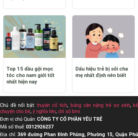
Top 15 dầu gội mọc
Dấu hiệu trẻ bị sởi cha
tóc cho nam giới tốt
mẹ nhất định nên biết
nhất hiện nay
Chủ đề nổi bật:
truyện cổ tích
,
bảng cân nặng trẻ sơ sinh
,
k
chuyện cho bé
,
ý nghĩa tên
,
chỉ số bmi
Đơn vị chủ Quản:
CÔNG TY CỔ PHẦN YÊU TRẺ
Mã số thuế:
0312926237
Địa chỉ:
369 đường Phan Đình Phùng, Phường 15, Quận Ph