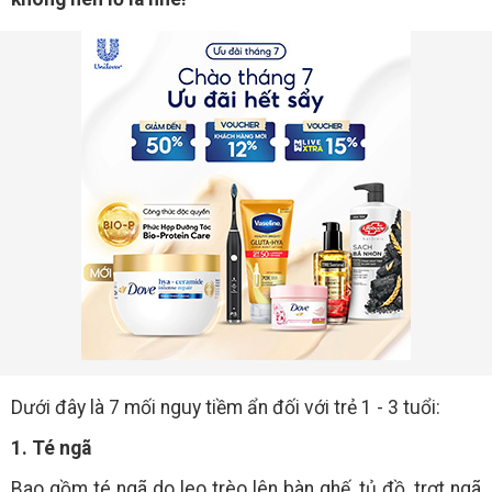
Dưới đây là 7 mối nguy tiềm ẩn đối với trẻ 1 - 3 tuổi:
1. Té ngã
Bao gồm té ngã do leo trèo lên bàn ghế, tủ đồ, trợt ngã