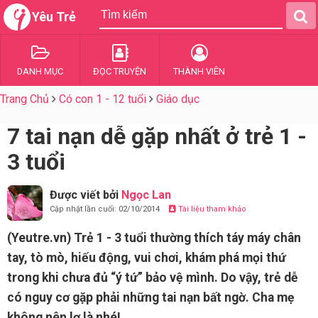
Yêu Trẻ
DANH MỤC
ĐỌC TRUYỆN
THÀNH VIÊN
Trang Chủ
Có con 1 - 12 tuổi
Giáo dục
7 tai nạn dễ gặp nhất ở trẻ 1 -
3 tuổi
Được viết bởi
Ngọc Lan
Cập nhật lần cuối: 02/10/2014
Tài liệu tham khảo
(Yeutre.vn) Trẻ 1 - 3 tuổi thường thích táy máy chân
tay, tò mò, hiếu động, vui chơi, khám phá mọi thứ
trong khi chưa đủ “ý tứ” bảo vệ mình. Do vậy, trẻ dễ
có nguy cơ gặp phải những tai nạn bất ngờ. Cha mẹ
không nên lơ là nhé!