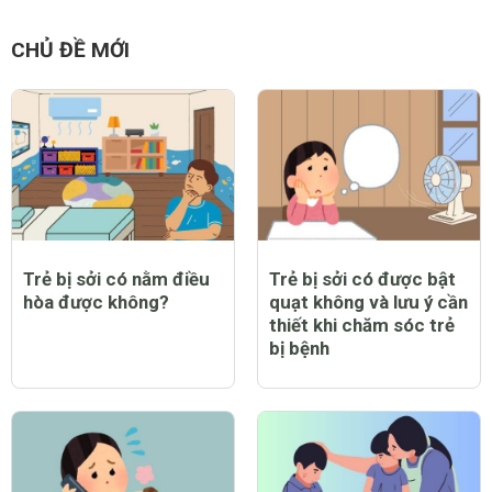
CHỦ ĐỀ MỚI
Trẻ bị sởi có nằm điều
Trẻ bị sởi có được bật
hòa được không?
quạt không và lưu ý cần
thiết khi chăm sóc trẻ
bị bệnh