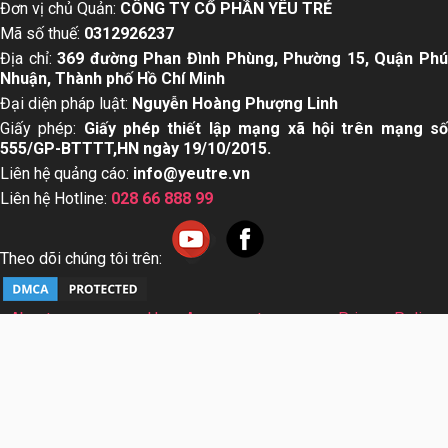
Đơn vị chủ Quản:
CÔNG TY CỔ PHẦN YÊU TRẺ
Mã số thuế:
0312926237
Địa chỉ:
369 đường Phan Đình Phùng, Phường 15, Quận Ph
Nhuận, Thành phố Hồ Chí Minh
Đại diện pháp luật:
Nguyễn Hoàng Phượng Linh
Giấy phép:
Giấy phép thiết lập mạng xã hội trên mạng s
555/GP-BTTTT,HN ngày 19/10/2015.
Liên hệ quảng cáo:
info@yeutre.vn
Liên hệ Hotline:
028 66 888 99
Theo dõi chúng tôi trên:
About us
User Agreement
Privacy Policy
Sơ đồ trang web
© Copyright 2014 Yeutre.vn, all rights reserved. Chuyên
trang mạng xã hội Mẹ & Bé uy tín hàng đầu Việt Nam. Với nội
dung được viết và tham vấn bởi các chuyên gia & Bác sĩ
hàng đầu trong lĩnh vực.