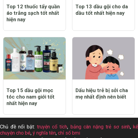
Top 12 thuốc tẩy quần
Top 13 dầu gội cho da
áo trắng sạch tốt nhất
dầu tốt nhất hiện nay
hiện nay
Top 15 dầu gội mọc
Dấu hiệu trẻ bị sởi cha
tóc cho nam giới tốt
mẹ nhất định nên biết
nhất hiện nay
Chủ đề nổi bật:
truyện cổ tích
,
bảng cân nặng trẻ sơ sinh
,
k
chuyện cho bé
,
ý nghĩa tên
,
chỉ số bmi