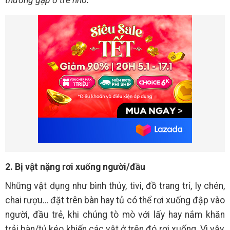
2. Bị vật nặng rơi xuống người/đầu
Những vật dụng như bình thủy, tivi, đồ trang trí, ly chén,
chai rượu… đặt trên bàn hay tủ có thể rơi xuống đập vào
người, đầu trẻ, khi chúng tò mò với lấy hay nắm khăn
trải bàn/tủ kéo khiến các vật ở trên đó rơi xuống. Vì vậy,