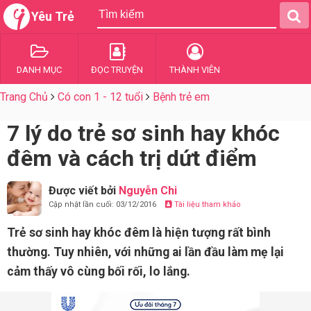
Yêu Trẻ
DANH MỤC
ĐỌC TRUYỆN
THÀNH VIÊN
Trang Chủ
Có con 1 - 12 tuổi
Bệnh trẻ em
7 lý do trẻ sơ sinh hay khóc
đêm và cách trị dứt điểm
Được viết bởi
Nguyễn Chi
Cập nhật lần cuối: 03/12/2016
Tài liệu tham khảo
Trẻ sơ sinh hay khóc đêm là hiện tượng rất bình
thường. Tuy nhiên, với những ai lần đầu làm mẹ lại
cảm thấy vô cùng bối rối, lo lắng.