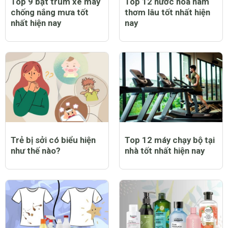
Top 9 bạt trùm xe máy
Top 12 nước hoa nam
chống nắng mưa tốt
thơm lâu tốt nhất hiện
nhất hiện nay
nay
Trẻ bị sởi có biểu hiện
Top 12 máy chạy bộ tại
như thế nào?
nhà tốt nhất hiện nay