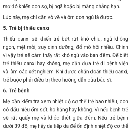
mơ đó khiến con sợ, bị ngã hoặc bị mắng chẳng hạn.
Lúc này, mẹ chỉ cần vỗ về và ôm con ngủ là được.
5. Trẻ bị thiếu canxi
Thiếu canxi sẽ khiến trẻ bứt rứt khó chịu, ngủ không
ngon, mệt mỏi, suy dinh dưỡng, đổ mồ hôi nhiều. Chính
vì vậy trẻ sẽ cảm thấy rất khó ngủ vào ban đêm. Để biết
trẻ thiếu canxi hay không, mẹ cần đưa trẻ đi bệnh viện
và làm các xét nghiệm. Khi được chẩn đoán thiếu canxi,
trẻ buộc phải điều trị theo hướng dẫn của bác sĩ.
6. Trẻ bệnh
Mẹ cần kiểm tra xem nhiệt độ cơ thể trẻ bao nhiêu, con
có dấu hiệu ốm sốt, ho hắng hay không. Vì nếu bệnh trẻ
sẽ rất quấy mẹ và khóc thét giữa đêm. Nếu trẻ bệnh
dưới 39 độ, mẹ hãy da tiếp da để ổn định nhiệt độ cơ thể