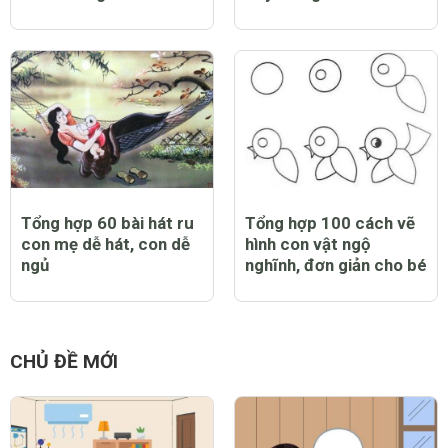
Hướng dẫn mẹ cách
Lễ vật, cách sắp mâm
nấu 22 món cháo giàu
và các nghi thức cúng
dinh dưỡng cho trẻ
đầy tháng cho trẻ
Tổng hợp 60 bài hát ru
Tổng hợp 100 cách vẽ
con mẹ dễ hát, con dễ
hình con vật ngộ
ngủ
nghĩnh, đơn giản cho bé
CHỦ ĐỀ MỚI