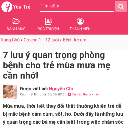
Yêu Trẻ
DANH MỤC
ĐỌC TRUYỆN
THÀNH VIÊN
Trang Chủ
Có con 1 - 12 tuổi
Bệnh trẻ em
7 lưu ý quan trọng phòng
bệnh cho trẻ mùa mưa mẹ
cần nhớ!
Được viết bởi
Nguyễn Chi
Cập nhật lần cuối: 05/08/2016
Tài liệu tham khảo
Mùa mưa, thời tiết thay đổi thất thường khiến trẻ dễ
bị mắc bệnh cảm cúm, sốt, ho. Dưới đây là những lưu
ý quan trọng các bà mẹ cần biết trong việc chăm sóc