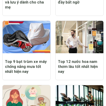
Trẻ bị sốt có tiêm
Trẻ bị sởi có ngứa
phòng sởi được không
không và lời giải đáp
và lưu ý dành cho cha
đầy bất ngờ
mẹ
Top 9 bạt trùm xe máy
Top 12 nước hoa nam
chống nắng mưa tốt
thơm lâu tốt nhất hiện
nhất hiện nay
nay