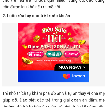
cho trẻ nếu trẻ nô đùa quá nhiều. Vùng cổ, đầu cũng
cần được lau khô nếu ra mồ hôi.
2. Luôn rửa tay cho trẻ trước khi ăn
Trẻ nhỏ thích tự khám phá đồ ăn và tự ăn thay vì cha mẹ
giúp đỡ. Đặc biệt các trẻ trong giai đoạn ăn dặm, mẹ
thường để trẻ tự bốc ăn giúp trẻ phát triển kỹ năng bốc