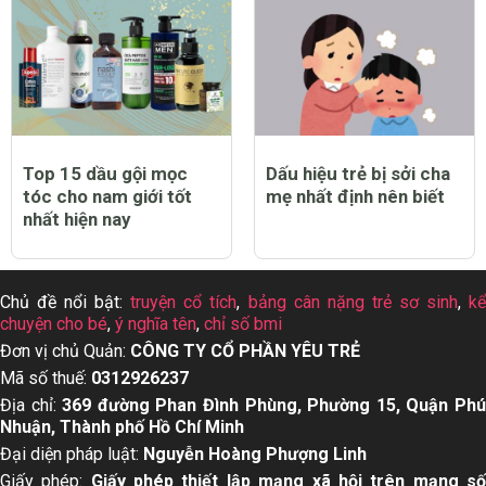
Top 15 dầu gội mọc
Dấu hiệu trẻ bị sởi cha
tóc cho nam giới tốt
mẹ nhất định nên biết
nhất hiện nay
Chủ đề nổi bật:
truyện cổ tích
,
bảng cân nặng trẻ sơ sinh
,
k
chuyện cho bé
,
ý nghĩa tên
,
chỉ số bmi
Đơn vị chủ Quản:
CÔNG TY CỔ PHẦN YÊU TRẺ
Mã số thuế:
0312926237
Địa chỉ:
369 đường Phan Đình Phùng, Phường 15, Quận Ph