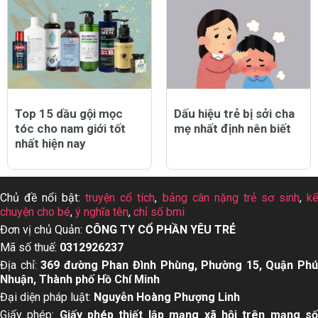
Top 15 dầu gội mọc
Dấu hiệu trẻ bị sởi cha
tóc cho nam giới tốt
mẹ nhất định nên biết
nhất hiện nay
Chủ đề nổi bật:
truyện cổ tích
,
bảng cân nặng trẻ sơ sinh
,
k
chuyện cho bé
,
ý nghĩa tên
,
chỉ số bmi
Đơn vị chủ Quản:
CÔNG TY CỔ PHẦN YÊU TRẺ
Mã số thuế:
0312926237
Địa chỉ:
369 đường Phan Đình Phùng, Phường 15, Quận Ph
Nhuận, Thành phố Hồ Chí Minh
Đại diện pháp luật:
Nguyễn Hoàng Phượng Linh
Giấy phép:
Giấy phép thiết lập mạng xã hội trên mạng s