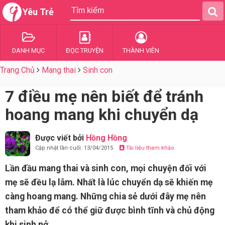
Yêu Trẻ
DANH MỤC
ĐỌC TRUYỆN
THÀNH VIÊN
Trang Chủ
Mang thai
Sinh con
7 điều mẹ nên biết để tránh
hoang mang khi chuyển dạ
Được viết bởi
Hồng Hồng
Cập nhật lần cuối: 13/04/2015
Tài liệu tham khảo
Lần đầu mang thai và sinh con, mọi chuyện đối với
mẹ sẽ đều lạ lẫm. Nhất là lúc chuyển dạ sẽ khiến mẹ
càng hoang mang. Những chia sẻ dưới đây mẹ nên
tham khảo để có thể giữ được bình tĩnh và chủ động
khi sinh nở.