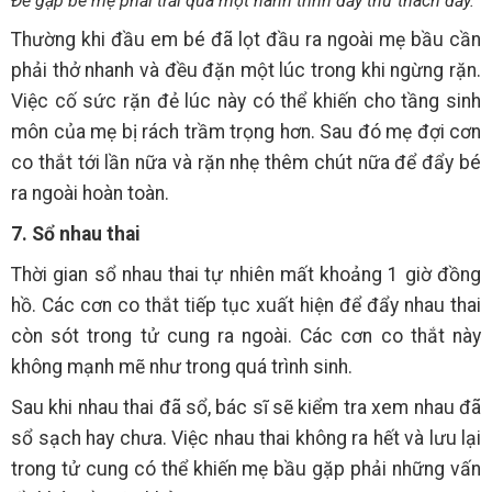
Để gặp bé mẹ phải trải qua một hành trình đầy thử thách đấy.
Thường khi đầu em bé đã lọt đầu ra ngoài mẹ bầu cần
phải thở nhanh và đều đặn một lúc trong khi ngừng rặn.
Việc cố sức rặn đẻ lúc này có thể khiến cho tầng sinh
môn của mẹ bị rách trầm trọng hơn. Sau đó mẹ đợi cơn
co thắt tới lần nữa và rặn nhẹ thêm chút nữa để đẩy bé
ra ngoài hoàn toàn.
7. Sổ nhau thai
Thời gian sổ nhau thai tự nhiên mất khoảng 1 giờ đồng
hồ. Các cơn co thắt tiếp tục xuất hiện để đẩy nhau thai
còn sót trong tử cung ra ngoài. Các cơn co thắt này
không mạnh mẽ như trong quá trình sinh.
Sau khi nhau thai đã sổ, bác sĩ sẽ kiểm tra xem nhau đã
sổ sạch hay chưa. Việc nhau thai không ra hết và lưu lại
trong tử cung có thể khiến mẹ bầu gặp phải những vấn