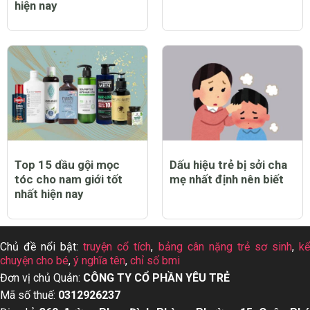
hiện nay
Top 15 dầu gội mọc
Dấu hiệu trẻ bị sởi cha
tóc cho nam giới tốt
mẹ nhất định nên biết
nhất hiện nay
Chủ đề nổi bật:
truyện cổ tích
,
bảng cân nặng trẻ sơ sinh
,
k
chuyện cho bé
,
ý nghĩa tên
,
chỉ số bmi
Đơn vị chủ Quản:
CÔNG TY CỔ PHẦN YÊU TRẺ
Mã số thuế:
0312926237