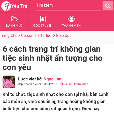
Yêu Trẻ
DANH MỤC
ĐỌC TRUYỆN
THÀNH VIÊN
Trang Chủ
Có con 1 - 12 tuổi
Giáo dục
6 cách trang trí không gian
tiệc sinh nhật ấn tượng cho
con yêu
Được viết bởi
Ngọc Lan
Cập nhật lần cuối: 03/04/2015
Tài liệu tham khảo
Khi tổ chức tiệc sinh nhật cho con tại nhà, bên cạnh
các món ăn, việc chuẩn bị, trang hoàng không gian
buổi tiệc cho con cũng rất quan trọng. Điều này