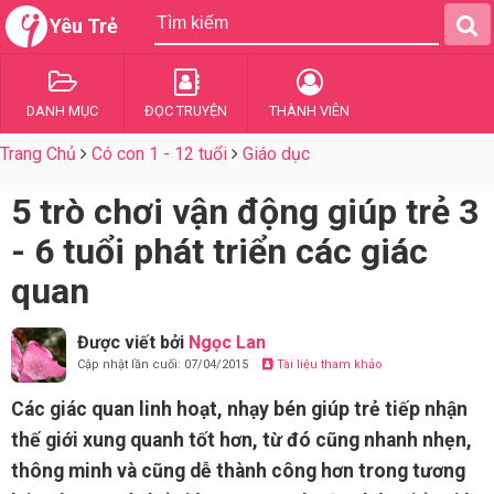
Yêu Trẻ
DANH MỤC
ĐỌC TRUYỆN
THÀNH VIÊN
Trang Chủ
Có con 1 - 12 tuổi
Giáo dục
5 trò chơi vận động giúp trẻ 3
- 6 tuổi phát triển các giác
quan
Được viết bởi
Ngọc Lan
Cập nhật lần cuối: 07/04/2015
Tài liệu tham khảo
Các giác quan linh hoạt, nhạy bén giúp trẻ tiếp nhận
thế giới xung quanh tốt hơn, từ đó cũng nhanh nhẹn,
thông minh và cũng dễ thành công hơn trong tương