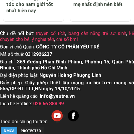
tóc cho nam giới tốt
mẹ nhất định nên biết
nhất hiện nay
Chủ đề nổi bật:
truyện cổ tích
,
bảng cân nặng trẻ sơ sinh
,
k
chuyện cho bé
,
ý nghĩa tên
,
chỉ số bmi
Đơn vị chủ Quản:
CÔNG TY CỔ PHẦN YÊU TRẺ
Mã số thuế:
0312926237
Địa chỉ:
369 đường Phan Đình Phùng, Phường 15, Quận Ph
Nhuận, Thành phố Hồ Chí Minh
Đại diện pháp luật:
Nguyễn Hoàng Phượng Linh
Giấy phép:
Giấy phép thiết lập mạng xã hội trên mạng s
555/GP-BTTTT,HN ngày 19/10/2015.
Liên hệ quảng cáo:
info@yeutre.vn
Liên hệ Hotline:
028 66 888 99
Theo dõi chúng tôi trên: