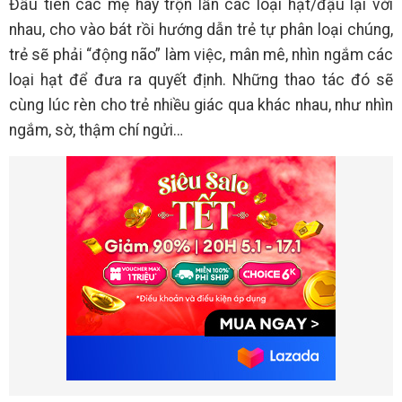
Đầu tiên các mẹ hãy trộn lẫn các loại hạt/đậu lại với
nhau, cho vào bát rồi hướng dẫn trẻ tự phân loại chúng,
trẻ sẽ phải “động não” làm việc, mân mê, nhìn ngắm các
loại hạt để đưa ra quyết định. Những thao tác đó sẽ
cùng lúc rèn cho trẻ nhiều giác qua khác nhau, như nhìn
ngắm, sờ, thậm chí ngửi…