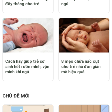
Lễ vật, cách sắp mâm
Tổng hợp 60 bài hát ru
và các nghi thức cúng
con mẹ dễ hát, con dễ
đầy tháng cho trẻ
ngủ
Cách hay giúp trẻ sơ
8 mẹo chữa nấc cụt
sinh hết rướn mình, vặn
cho trẻ nhỏ đơn giản
mình khi ngủ
mà hiệu quả