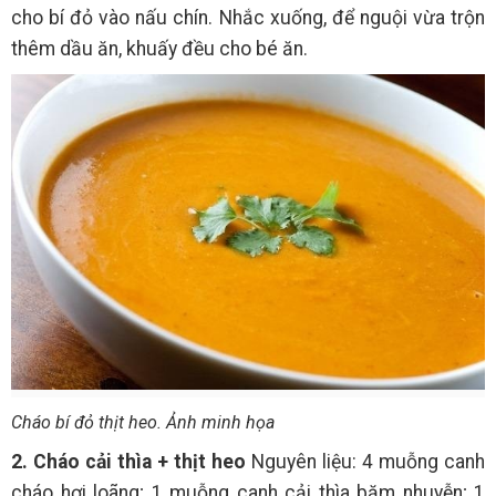
cho bí đỏ vào nấu chín. Nhắc xuống, để nguội vừa trộn
thêm dầu ăn, khuấy đều cho bé ăn.
Cháo bí đỏ thịt heo. Ảnh minh họa
2. Cháo cải thìa + thịt heo
Nguyên liệu: 4 muỗng canh
cháo hơi loãng; 1 muỗng canh cải thìa băm nhuyễn; 1