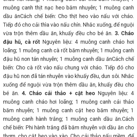
muỗng canh thịt nạc heo băm nhuyễn; 1 muỗng canh
dầu ănCách chế biến: Cho thịt heo vào nấu với cháo.
Tiếp đó cho cải thìa vào nấu chín. Nhắc xuống, để nguội
vừa trộn thêm dầu ăn, khuấy đều cho bé ăn.
3. Cháo
đậu hũ, cà rốt
Nguyên liệu: 4 muỗng canh cháo hơi
loãng; 1 muỗng canh cà rốt băm nhuyễn; 1 muỗng canh
đậu hũ non tán nhuyễn; 1 muỗng canh dầu ănCách chế
biến: Cho cà rốt vào nấu chung với cháo. Tiếp đó cho
đậu hũ non đã tán nhuyễn vào khuấy đều, dun sôi. Nhắc
xuống để nguội vừa trộn thêm dầu ăn, khuấy đều cho
bé ăn.
4. Cháo cải thảo + cật heo
Nguyên liệu: 4
muỗng canh cháo hơi loãng; 1 muỗng canh cải thảo
băm nhuyễn; 1 muỗng canh cật heo băm nhuyễn; 1
muỗng canh hành trắng; 1 muỗng canh dầu ăn.Cách
chế biến: Phi hành trắng đã băm nhuyễn với dầu ăn cho
thơm, cho cật heo vào xào. Cho cải thảo nấu mềm, để