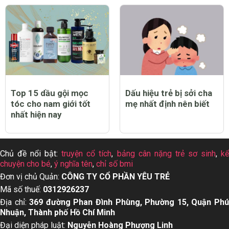
Top 12 thuốc tẩy quần
Top 13 dầu gội cho da
áo trắng sạch tốt nhất
dầu tốt nhất hiện nay
hiện nay
Top 15 dầu gội mọc
Dấu hiệu trẻ bị sởi cha
tóc cho nam giới tốt
mẹ nhất định nên biết
nhất hiện nay
Chủ đề nổi bật:
truyện cổ tích
,
bảng cân nặng trẻ sơ sinh
,
k
chuyện cho bé
,
ý nghĩa tên
,
chỉ số bmi