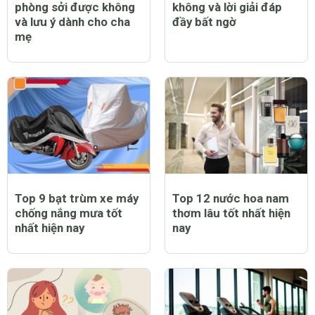
Trẻ bị sốt có tiêm
Trẻ bị sởi có ngứa
phòng sởi được không
không và lời giải đáp
và lưu ý dành cho cha
đầy bất ngờ
mẹ
Top 9 bạt trùm xe máy
Top 12 nước hoa nam
chống nắng mưa tốt
thơm lâu tốt nhất hiện