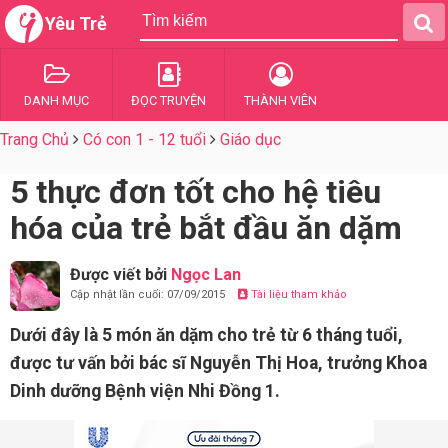
Yêu Trẻ
DANH MỤC
ĐỌC TRUYỆN
THÀNH VIÊN
Trang Chủ
Có con 1 - 12 tuổi
Giáo dục
5 thực đơn tốt cho hệ tiêu
hóa của trẻ bắt đầu ăn dặm
Được viết bởi
Ngọc Lan
Cập nhật lần cuối: 07/09/2015
Tài liệu tham khảo
Dưới đây là 5 món ăn dặm cho trẻ từ 6 tháng tuổi,
được tư vấn bởi bác sĩ Nguyễn Thị Hoa, trưởng Khoa
Dinh dưỡng Bệnh viện Nhi Đồng 1.