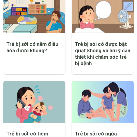
CHỦ ĐỀ MỚI
Trẻ bị sởi có nằm điều
Trẻ bị sởi có được bật
hòa được không?
quạt không và lưu ý cần
thiết khi chăm sóc trẻ
bị bệnh