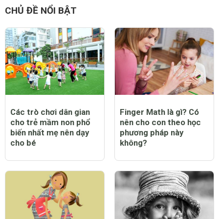
gia đình cờ vua
8 năm
tham khảo thêm
0 Thích
Trả lời
Báo cáo vi phạm
CHỦ ĐỀ NỔI BẬT
Các trò chơi dân gian
Finger Math là gì? Có
cho trẻ mầm non phổ
nên cho con theo học
biến nhất mẹ nên dạy
phương pháp này
cho bé
không?