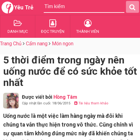
Yêu Trẻ
DANH MỤC
ĐỌC TRUYỆN
THÀNH VIÊN
Trang Chủ
Cẩm nang
Món ngon
5 thời điểm trong ngày nên
uống nước để có sức khỏe tốt
nhất
Được viết bởi
Hồng Tâm
Cập nhật lần cuối: 18/06/2015
Tài liệu tham khảo
Uống nước là một việc làm hàng ngày mà đôi khi
chúng ta vẫn thực hiện trong vô thức. Cũng chính vì
sự quan tâm không đúng mức này đã khiến chúng ta