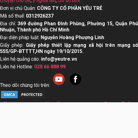
chuyện cho bé
,
ý nghĩa tên
,
chỉ số bmi
Đơn vị chủ Quản:
CÔNG TY CỔ PHẦN YÊU TRẺ
Mã số thuế:
0312926237
Địa chỉ:
369 đường Phan Đình Phùng, Phường 15, Quận Ph
Nhuận, Thành phố Hồ Chí Minh
Đại diện pháp luật:
Nguyễn Hoàng Phượng Linh
Giấy phép:
Giấy phép thiết lập mạng xã hội trên mạng s
555/GP-BTTTT,HN ngày 19/10/2015.
Liên hệ quảng cáo:
info@yeutre.vn
Liên hệ Hotline:
028 66 888 99
Theo dõi chúng tôi trên:
About us
User Agreement
Privacy Policy
Sơ đồ trang web
© Copyright 2014 Yeutre.vn, all rights reserved. Chuyên
trang mạng xã hội Mẹ & Bé uy tín hàng đầu Việt Nam. Với nội
dung được viết và tham vấn bởi các chuyên gia & Bác sĩ
hàng đầu trong lĩnh vực.