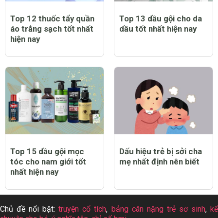
Top 12 thuốc tẩy quần
Top 13 dầu gội cho da
áo trắng sạch tốt nhất
dầu tốt nhất hiện nay
hiện nay
Top 15 dầu gội mọc
Dấu hiệu trẻ bị sởi cha
tóc cho nam giới tốt
mẹ nhất định nên biết
nhất hiện nay
Chủ đề nổi bật:
truyện cổ tích
,
bảng cân nặng trẻ sơ sinh
,
k