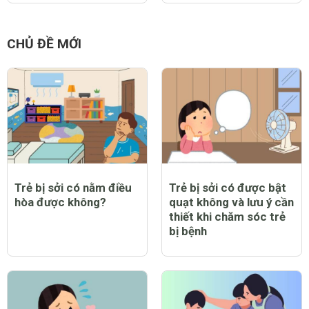
CHỦ ĐỀ MỚI
Trẻ bị sởi có nằm điều
Trẻ bị sởi có được bật
hòa được không?
quạt không và lưu ý cần
thiết khi chăm sóc trẻ
bị bệnh