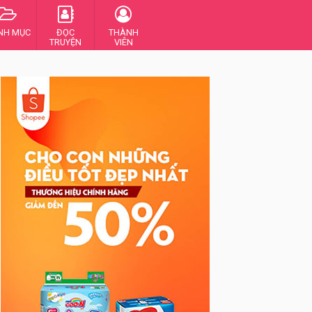
NH MỤC
ĐỌC
THÀNH
TRUYỆN
VIÊN