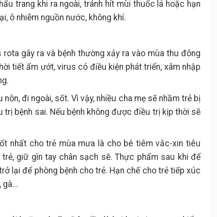
ẩu trang khi ra ngoài, tránh hít mùi thuốc lá hoặc hạn
ại, ô nhiễm nguồn nước, không khí.
s rota gây ra và bệnh thường xảy ra vào mùa thu đông
i tiết ẩm ướt, virus có điều kiện phát triển, xâm nhập
ng.
ệu nôn, đi ngoài, sốt. Vì vậy, nhiều cha mẹ sẽ nhầm trẻ bị
trị bệnh sai. Nếu bệnh không được điều trị kịp thời sẽ
ốt nhất cho trẻ mùa mưa là cho bé tiêm vắc-xin tiêu
trẻ, giữ gìn tay chân sạch sẽ. Thực phẩm sau khi để
trở lại để phòng bệnh cho trẻ. Hạn chế cho trẻ tiếp xúc
gà...