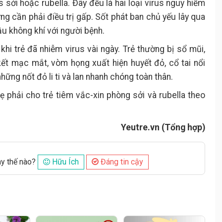
s sởi hoặc rubella. Đây đều là hai loại virus nguy hiểm
ứng cần phải điều trị gấp. Sốt phát ban chủ yếu lây qua
ầu không khí với người bệnh.
khi trẻ đã nhiễm virus vài ngày. Trẻ thường bị sổ mũi,
ết mạc mắt, vòm họng xuất hiện huyết đỏ, cổ tai nổi
ững nốt đỏ li ti và lan nhanh chóng toàn thân.
 phải cho trẻ tiêm vắc-xin phòng sởi và rubella theo
Yeutre.vn (Tổng hợp)
ày thế nào?
Hữu Ích
Đáng tin cậy