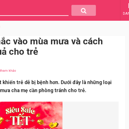
DA
m
 mắc vào mùa mưa và cách
ả cho trẻ
u tham khảo
t khiến trẻ dễ bị bệnh hơn. Dưới đây là những loại
 mưa cha mẹ cần phòng tránh cho trẻ.