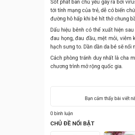
Sốt phát ban chủ yếu gây ra bởi viru
tới tính mạng của trẻ, dễ có biến ch
đường hô hấp khi bé hít thở chung b
Dấu hiệu bênh có thể xuất hiện sau 
đau họng, đau đầu, mệt mỏi, viêm k
hạch sưng to. Dần dần da bé sẽ nổi nh
Cách phòng tránh duy nhất là cha mẹ
chương trình mở rộng quốc gia.
Bạn cảm thấy bài viết n
0 bình luận