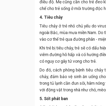
điều độ. Mẹ cũng cần cho trẻ đeo kh
chế cho trẻ sống ở môi trường độc h
4. Tiêu chảy
Tiêu chảy ở trẻ nhỏ chủ yếu do viru
ngoài Bắc, mùa mưa miền Nam. Do thờ
vào cơ thể trẻ qua đường phân - miệ
Khi trẻ bị tiêu chảy, trẻ sẽ có dấu hi
viêm đường hô hấp và có hướng điều 
có nguy cơ gây tử vong cho trẻ.
Do đó, cách phòng bệnh tiêu chảy t
chảy, đảm bảo vệ sinh ăn uống cho 
trong tủ lạnh cần đun sôi, hâm nóng 
với động vật trong nhà như chó, mèo, 
5. Sốt phát ban