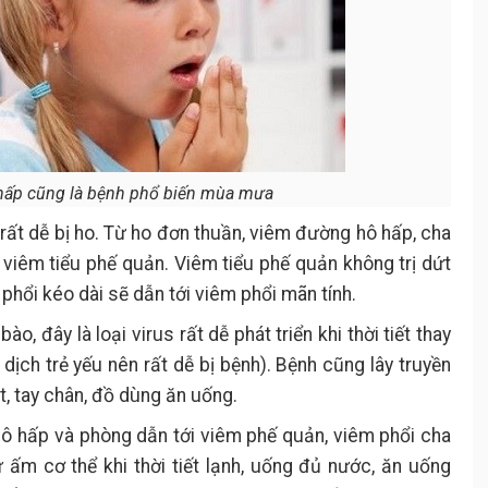
ấp cũng là bệnh phổ biến mùa mưa
ều rất dễ bị ho. Từ ho đơn thuần, viêm đường hô hấp, cha
i viêm tiểu phế quản. Viêm tiểu phế quản không trị dứt
phổi kéo dài sẽ dẫn tới viêm phổi mãn tính.
, đây là loại virus rất dễ phát triển khi thời tiết thay
 dịch trẻ yếu nên rất dễ bị bệnh). Bệnh cũng lây truyền
, tay chân, đồ dùng ăn uống.
hô hấp và phòng dẫn tới viêm phế quản, viêm phổi cha
ữ ấm cơ thể khi thời tiết lạnh, uống đủ nước, ăn uống