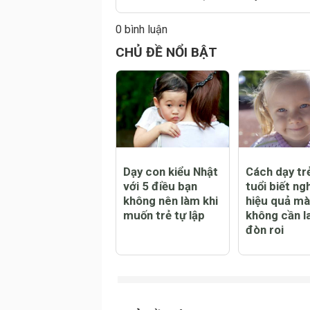
0 bình luận
Đăng
CHỦ ĐỀ NỔI BẬT
Dạy con kiểu Nhật
Cách dạy tr
với 5 điều bạn
tuổi biết ngh
không nên làm khi
hiệu quả mà
muốn trẻ tự lập
không cần l
đòn roi