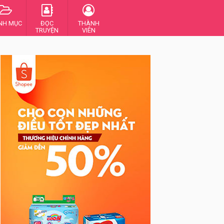
NH MỤC
ĐỌC
THÀNH
TRUYỆN
VIÊN