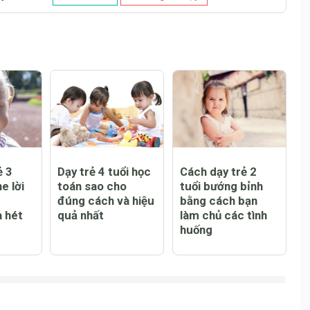
ẻ 3
Dạy trẻ 4 tuổi học
Cách dạy trẻ 2
e lời
toán sao cho
tuổi bướng bỉnh
đúng cách và hiệu
bằng cách bạn
a hét
quả nhất
làm chủ các tình
huống