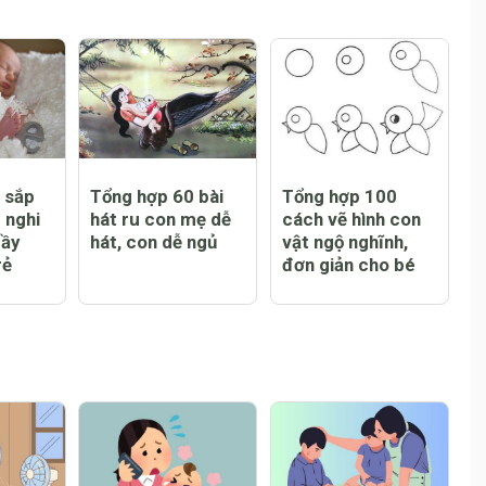
h sắp
Tổng hợp 60 bài
Tổng hợp 100
 nghi
hát ru con mẹ dễ
cách vẽ hình con
đầy
hát, con dễ ngủ
vật ngộ nghĩnh,
rẻ
đơn giản cho bé