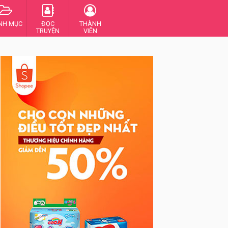
NH MỤC
ĐỌC
THÀNH
TRUYỆN
VIÊN