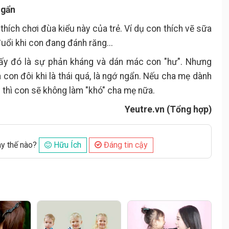
ngẩn
thích chơi đùa kiểu này của trẻ. Ví dụ con thích vẽ sữa
đuổi khi con đang đánh răng...
ấy đó là sự phản kháng và dán mác con "hư". Nhưng
 con đôi khi là thái quá, là ngớ ngẩn. Nếu cha mẹ dành
n thì con sẽ không làm "khó" cha mẹ nữa.
Yeutre.vn (Tổng hợp)
ày thế nào?
Hữu Ích
Đáng tin cậy