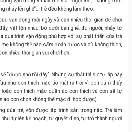
n cũng vận động và khi mẹ nói: "ngồi im", " không rượt
ng nhảy lên ghế"... trẻ đều không làm theo.
 cầu vận động mỗi ngày và cần nhiều thời gian để chơi
 đẩy, vật lộn nhau, bò dưới bàn ghế, đu người, nhảy từ
là quá trình vận động phù hợp với sự phát triển của trẻ
ha mẹ không thể nào cấm đoán được và dù không thích,
n nhiều thời gian vui chơi hơn.
 sẽ "được nhờ rồi đây". Nhưng sự thật thì sự tự lâp này
đầu như con thích mặc áo mát ra trời vì con cảm thấy
. Hoặc con thích mặc quần áo con thích và con sẽ tự
n áo con chọn không thể mặc đi học được).
ờng của trẻ, vốn được lập trình sẵn trong não. Trẻ làm
như tự lên kế hoạch, tự quyết định, tự trở thành người