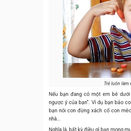
Trẻ luôn làm 
Nếu bạn đang có một em bé dưới 4 
ngược ý của bạn". Ví dụ bạn bảo co
bạn nói con đừng xách cổ con mèo n
nhà...
Nghĩa là, bất kỳ điều gì bạn mong m