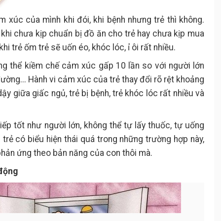
 xúc của mình khi đói, khi bệnh nhưng trẻ thì không.
khi chưa kịp chuẩn bị đồ ăn cho trẻ hay chưa kịp mua
i trẻ ốm trẻ sẽ uốn éo, khóc lóc, ỉ ôi rất nhiều.
ông thể kiềm chế cảm xúc gấp 10 lần so với người lớn
 đường... Hành vi cảm xúc của trẻ thay đổi rõ rệt khoảng
ậy giữa giấc ngủ, trẻ bị bệnh, trẻ khóc lóc rất nhiều và
iếp tốt như người lớn, không thể tự lấy thuốc, tự uống
 trẻ có biểu hiện thái quá trong những trường hợp này,
 phản ứng theo bản năng của con thôi mà.
 động