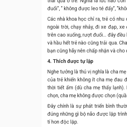
thái quá ở trẻ. Nghĩa là lúc nào co
đuổi", " không được leo té đấy", "khô
Các nhà khoa học chỉ ra, trẻ có nhu
ngoài trời, chạy nhảy, đi xe đạp, xe
trên cao xuống, rượt đuổi... đây đều 
và hầu hết trẻ nào cũng trải qua. C
bạn cũng hãy nên chấp nhận và cho co
4. Thích được tự lập
Nghe tưởng là thú vị nghĩa là cha mẹ
của trẻ khiến không ít cha mẹ đau 
thời tiết ấm (dù cha mẹ thấy lạnh)
chọn, cha mẹ không được chọn (quầ
Đây chính là sự phát triển bình thư
đúng những gì bộ não được lập trình 
tí hon độc lập.