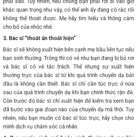
phải sao. Tuy nhiên, nếu chồng bạn phải rời đi vào giờ
khắc quan trọng như vậy, có thể anh ấy đang có rắc rối
không thể thoát được. Mẹ hãy tìm hiểu và thông cảm
cho bố của nhóc nhé.
3. Bác sĩ “thoắt ẩn thoắt hiện”
Bác sĩ sẽ không xuất hiện bên cạnh mẹ bầu liên tục nếu
bạn sinh thường. Trông thì có vẻ như bạn đang bị bỏ rơi
và bác sĩ có vẻ tắc trách. Thế nhưng sự xuất hiện
thường trực của bác sĩ từ khi quá trình chuyển dạ bắt
đầu là không cần thiết. Bác sĩ chỉ cần túc trực ở nửa
sau của quá trình chuyển dạ khi bạn chính thức rặn đẻ.
Còn trước đó bác sĩ chỉ xuất hiện để kiểm tra xem bạn
đã bước vào giai đoạn nào của chuyển dạ mà thôi. Tuy
nhiên, nếu bạn muốn có bác sĩ túc trực, hãy chọn cho
mình dịch vụ chăm sóc cá nhân.