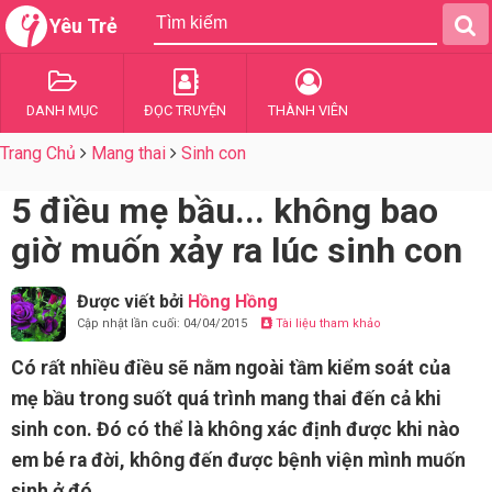
Yêu Trẻ
DANH MỤC
ĐỌC TRUYỆN
THÀNH VIÊN
Trang Chủ
Mang thai
Sinh con
5 điều mẹ bầu... không bao
giờ muốn xảy ra lúc sinh con
Được viết bởi
Hồng Hồng
Cập nhật lần cuối: 04/04/2015
Tài liệu tham khảo
Có rất nhiều điều sẽ nằm ngoài tầm kiểm soát của
mẹ bầu trong suốt quá trình mang thai đến cả khi
sinh con. Đó có thể là không xác định được khi nào
em bé ra đời, không đến được bệnh viện mình muốn
sinh ở đó...