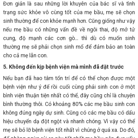
Đơn giản là sau những lời khuyên của bác sĩ và tình
trạng sức khỏe vô cùng tốt của mẹ bầu, mẹ sẽ chọn
sinh thường để con khỏe mạnh hơn. Cũng giống như vậy
nếu mẹ bầu có những vấn đề về ngôi thai, độ mở tử
cung, độ mạnh các cơn gò… thì dù có muốn sinh
thường mẹ sẽ phải chọn sinh mổ để đảm bảo an toàn
cho cả mẹ lẫn con.
5. Không đến kịp bệnh viện mà mình đã đặt trước
Nếu bạn đã hao tâm tổn trí để có thể chọn được một
bệnh viện như ý để rồi cuối cùng phải sinh con ở một
bình viện thuận tiện nhất có thể, đây cũng chỉ là chuyện
bình thường thôi. Có khoảng 80% các mẹ bầu sinh con
không đúng ngày dự sinh. Cũng có các mẹ bầu có dấu
hiệu chuyển dạ đột ngột và nhanh chóng. Vì vậy có thể
mẹ sẽ bỏ lỡ bệnh viện tốt nhất vì chúng ở quá xa. Do đó,