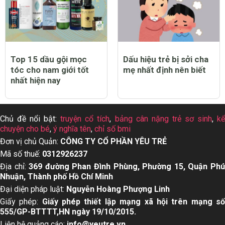
Top 15 dầu gội mọc
Dấu hiệu trẻ bị sởi cha
tóc cho nam giới tốt
mẹ nhất định nên biết
nhất hiện nay
Chủ đề nổi bật:
truyện cổ tích
,
bảng cân nặng trẻ sơ sinh
,
k
chuyện cho bé
,
ý nghĩa tên
,
chỉ số bmi
Đơn vị chủ Quản:
CÔNG TY CỔ PHẦN YÊU TRẺ
Mã số thuế:
0312926237
Địa chỉ:
369 đường Phan Đình Phùng, Phường 15, Quận Ph
Nhuận, Thành phố Hồ Chí Minh
Đại diện pháp luật:
Nguyễn Hoàng Phượng Linh
Giấy phép:
Giấy phép thiết lập mạng xã hội trên mạng s
555/GP-BTTTT,HN ngày 19/10/2015.
Liên hệ quảng cáo:
info@yeutre.vn