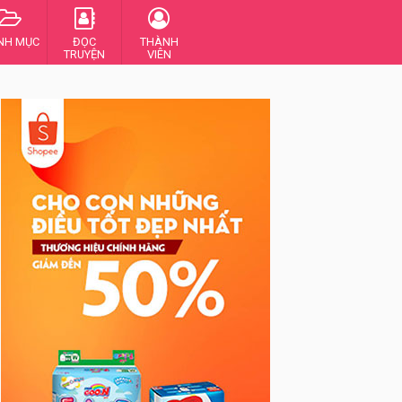
NH MỤC
ĐỌC
THÀNH
TRUYỆN
VIÊN