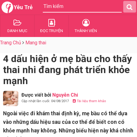
Yêu Trẻ
DANH MỤC
ĐỌC TRUYỆN
THÀNH VIÊN
Trang Chủ
Mang thai
4 dấu hiện ở mẹ bầu cho thấy
thai nhi đang phát triển khỏe
mạnh
Được viết bởi
Nguyễn Chi
Cập nhật lần cuối: 04/08/2017
Tài liệu tham khảo
Ngoài việc đi khám thai định kỳ, mẹ bầu có thể dựa
vào những dấu hiệu sau của cơ thể để biết con có
khỏe mạnh hay không. Những biểu hiện này khá chính