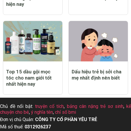
hiện nay
Top 15 dầu gội mọc
Dấu hiệu trẻ bị sởi cha
tóc cho nam giới tốt
mẹ nhất định nên biết
nhất hiện nay
Chủ đề nổi bật:
truyện cổ tích
,
bảng cân nặng trẻ sơ sinh
,
k
chuyện cho bé
,
ý nghĩa tên
,
chỉ số bmi
Đơn vị chủ Quản:
CÔNG TY CỔ PHẦN YÊU TRẺ
Mã số thuế:
0312926237