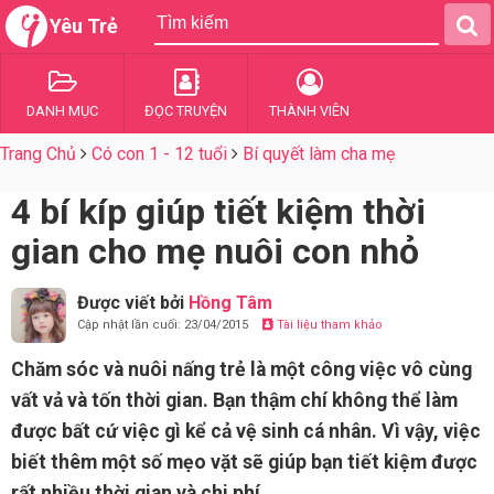
Yêu Trẻ
DANH MỤC
ĐỌC TRUYỆN
THÀNH VIÊN
Trang Chủ
Có con 1 - 12 tuổi
Bí quyết làm cha mẹ
4 bí kíp giúp tiết kiệm thời
gian cho mẹ nuôi con nhỏ
Được viết bởi
Hồng Tâm
Cập nhật lần cuối: 23/04/2015
Tài liệu tham khảo
Chăm sóc và nuôi nấng trẻ là một công việc vô cùng
vất vả và tốn thời gian. Bạn thậm chí không thể làm
được bất cứ việc gì kể cả vệ sinh cá nhân. Vì vậy, việc
biết thêm một số mẹo vặt sẽ giúp bạn tiết kiệm được
rất nhiều thời gian và chi phí.