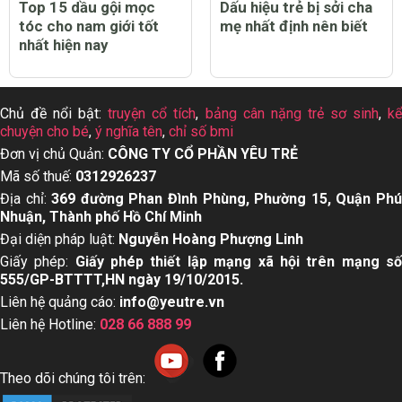
Top 15 dầu gội mọc
Dấu hiệu trẻ bị sởi cha
tóc cho nam giới tốt
mẹ nhất định nên biết
nhất hiện nay
Chủ đề nổi bật:
truyện cổ tích
,
bảng cân nặng trẻ sơ sinh
,
k
chuyện cho bé
,
ý nghĩa tên
,
chỉ số bmi
Đơn vị chủ Quản:
CÔNG TY CỔ PHẦN YÊU TRẺ
Mã số thuế:
0312926237
Địa chỉ:
369 đường Phan Đình Phùng, Phường 15, Quận Ph
Nhuận, Thành phố Hồ Chí Minh
Đại diện pháp luật:
Nguyễn Hoàng Phượng Linh
Giấy phép:
Giấy phép thiết lập mạng xã hội trên mạng s
555/GP-BTTTT,HN ngày 19/10/2015.
Liên hệ quảng cáo:
info@yeutre.vn
Liên hệ Hotline:
028 66 888 99
Theo dõi chúng tôi trên: