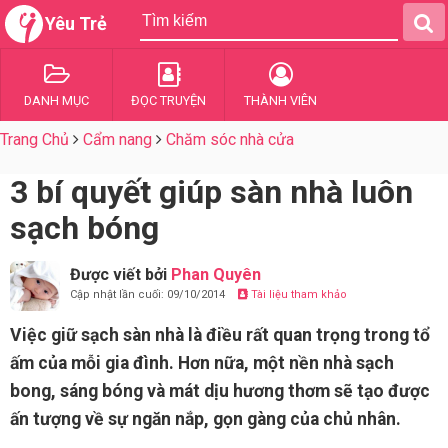
Yêu Trẻ
DANH MỤC
ĐỌC TRUYỆN
THÀNH VIÊN
Trang Chủ
Cẩm nang
Chăm sóc nhà cửa
3 bí quyết giúp sàn nhà luôn
sạch bóng
Được viết bởi
Phan Quyên
Cập nhật lần cuối: 09/10/2014
Tài liệu tham khảo
Việc giữ sạch sàn nhà là điều rất quan trọng trong tổ
ấm của mỗi gia đình. Hơn nữa, một nền nhà sạch
bong, sáng bóng và mát dịu hương thơm sẽ tạo được
ấn tượng về sự ngăn nắp, gọn gàng của chủ nhân.