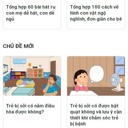
Tổng hợp 60 bài hát ru
Tổng hợp 100 cách vẽ
con mẹ dễ hát, con dễ
hình con vật ngộ
ngủ
nghĩnh, đơn giản cho bé
CHỦ ĐỀ MỚI
Trẻ bị sởi có nằm điều
Trẻ bị sởi có được bật
hòa được không?
quạt không và lưu ý cần
thiết khi chăm sóc trẻ
bị bệnh