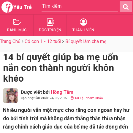
Yêu Trẻ
DANH MỤC
ĐỌC TRUYỆN
THÀNH VIÊN
Trang Chủ
Có con 1 - 12 tuổi
Bí quyết làm cha mẹ
14 bí quyết giúp ba mẹ uốn
nắn con thành người khôn
khéo
Được viết bởi
Hồng Tâm
Cập nhật lần cuối: 24/08/2015
Tài liệu tham khảo
Nhiều người vẫn một mực cho rằng con ngoan hay hư
do bởi tính trời mà không dám thẳng thắn thừa nhận
rằng chính cách giáo dục của bố mẹ đã tác động đến