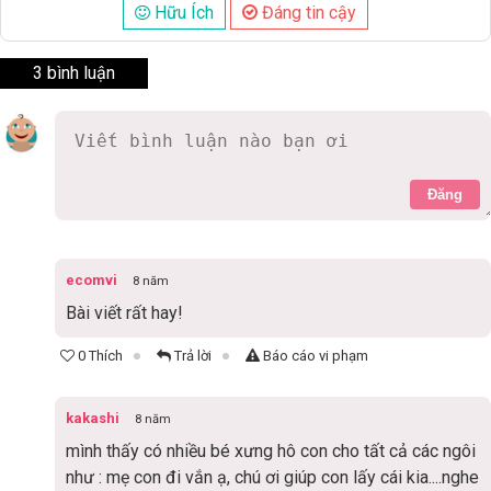
Hữu Ích
Đáng tin cậy
3 bình luận
Đăng
ecomvi
8 năm
Bài viết rất hay!
0 Thích
Trả lời
Báo cáo vi phạm
kakashi
8 năm
mình thấy có nhiều bé xưng hô con cho tất cả các ngôi
như : mẹ con đi vắn ạ, chú ơi giúp con lấy cái kia....nghe