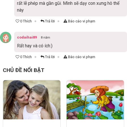
rất lễ phép mà gần gũi. Mình sẽ dạy con xưng hô thế
này
0 Thích
Trả lời
Báo cáo vi phạm
codaihai89
8 năm
Rất hay và có ích:)
0 Thích
Trả lời
Báo cáo vi phạm
CHỦ ĐỀ NỔI BẬT