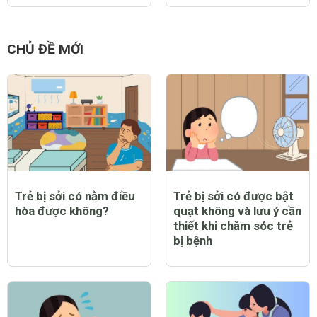
CHỦ ĐỀ MỚI
Trẻ bị sởi có nằm điều
Trẻ bị sởi có được bật
hòa được không?
quạt không và lưu ý cần
thiết khi chăm sóc trẻ
bị bệnh