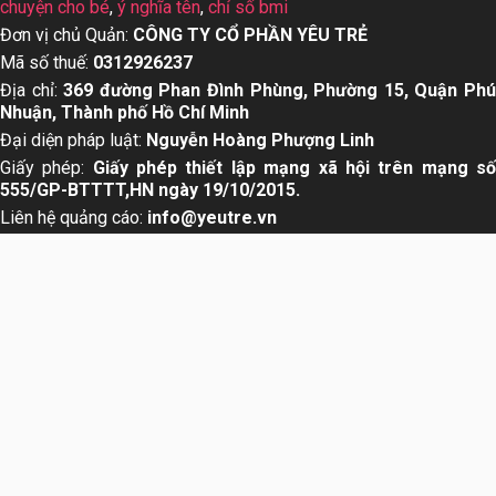
chuyện cho bé
,
ý nghĩa tên
,
chỉ số bmi
Đơn vị chủ Quản:
CÔNG TY CỔ PHẦN YÊU TRẺ
Mã số thuế:
0312926237
Địa chỉ:
369 đường Phan Đình Phùng, Phường 15, Quận Ph
Nhuận, Thành phố Hồ Chí Minh
Đại diện pháp luật:
Nguyễn Hoàng Phượng Linh
Giấy phép:
Giấy phép thiết lập mạng xã hội trên mạng s
555/GP-BTTTT,HN ngày 19/10/2015.
Liên hệ quảng cáo:
info@yeutre.vn
Liên hệ Hotline:
028 66 888 99
Theo dõi chúng tôi trên:
About us
User Agreement
Privacy Policy
Sơ đồ trang web
© Copyright 2014 Yeutre.vn, all rights reserved. Chuyên
trang mạng xã hội Mẹ & Bé uy tín hàng đầu Việt Nam. Với nội
dung được viết và tham vấn bởi các chuyên gia & Bác sĩ