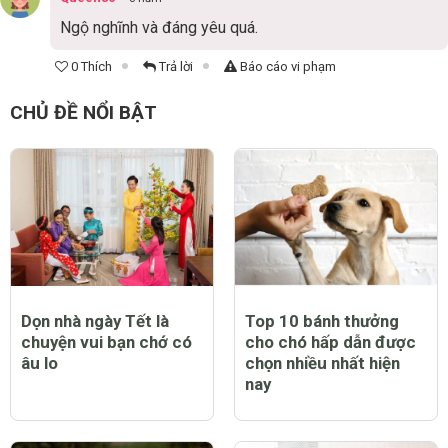
Ngộ nghĩnh và đáng yêu quá.
0 Thích
Trả lời
Báo cáo vi phạm
CHỦ ĐỀ NỔI BẬT
Dọn nhà ngày Tết là
Top 10 bánh thưởng
chuyện vui bạn chớ có
cho chó hấp dẫn được
âu lo
chọn nhiều nhất hiện
nay