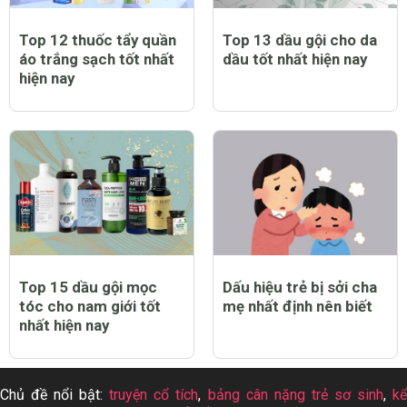
Top 12 thuốc tẩy quần
Top 13 dầu gội cho da
áo trắng sạch tốt nhất
dầu tốt nhất hiện nay
hiện nay
Top 15 dầu gội mọc
Dấu hiệu trẻ bị sởi cha
tóc cho nam giới tốt
mẹ nhất định nên biết
nhất hiện nay
Chủ đề nổi bật:
truyện cổ tích
,
bảng cân nặng trẻ sơ sinh
,
k