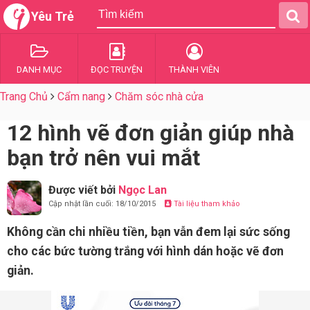
Yêu Trẻ
DANH MỤC
ĐỌC TRUYỆN
THÀNH VIÊN
Trang Chủ
Cẩm nang
Chăm sóc nhà cửa
12 hình vẽ đơn giản giúp nhà
bạn trở nên vui mắt
Được viết bởi
Ngọc Lan
Cập nhật lần cuối: 18/10/2015
Tài liệu tham khảo
Không cần chi nhiều tiền, bạn vẫn đem lại sức sống
cho các bức tường trắng với hình dán hoặc vẽ đơn
giản.