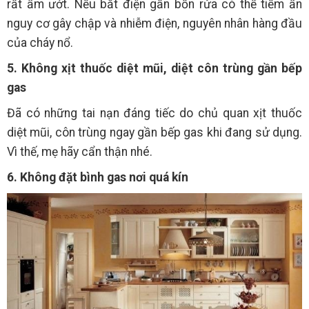
rất ẩm ướt. Nếu bắt điện gần bồn rửa có thể tiềm ẩn
nguy cơ gây chập và nhiễm điện, nguyên nhân hàng đầu
của cháy nổ.
5. Không xịt thuốc diệt mũi, diệt côn trùng gần bếp
gas
Đã có những tai nạn đáng tiếc do chủ quan xịt thuốc
diệt mũi, côn trùng ngay gần bếp gas khi đang sử dụng.
Vì thế, mẹ hãy cẩn thận nhé.
6. Không đặt bình gas nơi quá kín