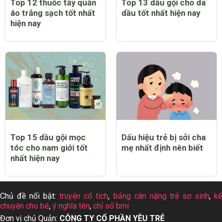
Top 12 thuốc tẩy quần
Top 13 dầu gội cho da
áo trắng sạch tốt nhất
dầu tốt nhất hiện nay
hiện nay
Top 15 dầu gội mọc
Dấu hiệu trẻ bị sởi cha
tóc cho nam giới tốt
mẹ nhất định nên biết
nhất hiện nay
Chủ đề nổi bật:
truyện cổ tích
,
bảng cân nặng trẻ sơ sinh
,
k
chuyện cho bé
,
ý nghĩa tên
,
chỉ số bmi
Đơn vị chủ Quản:
CÔNG TY CỔ PHẦN YÊU TRẺ