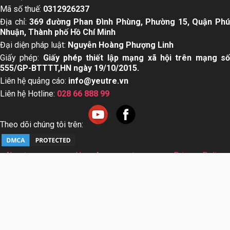
Mã số thuế:
0312926237
Địa chỉ:
369 đường Phan Đình Phùng, Phường 15, Quận Ph
Nhuận, Thành phố Hồ Chí Minh
Đại diện pháp luật:
Nguyễn Hoàng Phượng Linh
Giấy phép:
Giấy phép thiết lập mạng xã hội trên mạng s
555/GP-BTTTT,HN ngày 19/10/2015.
Liên hệ quảng cáo:
info@yeutre.vn
Liên hệ Hotline:
028 66 888 99
Theo dõi chúng tôi trên:
About us
User Agreement
Privacy Policy
Sơ đồ trang web
© Copyright 2014 Yeutre.vn, all rights reserved. Chuyên
trang mạng xã hội Mẹ & Bé uy tín hàng đầu Việt Nam. Với nội
dung được viết và tham vấn bởi các chuyên gia & Bác sĩ
hàng đầu trong lĩnh vực.