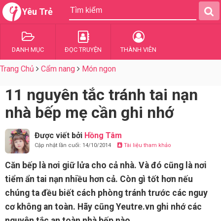
Yêu Trẻ
DANH MỤC
ĐỌC TRUYỆN
THÀNH VIÊN
Trang Chủ
Cẩm nang
Món ngon
11 nguyên tắc tránh tai nạn
nhà bếp mẹ cần ghi nhớ
Được viết bởi
Hồng Tâm
Cập nhật lần cuối: 14/10/2014
Tài liệu tham khảo
Căn bếp là nơi giữ lửa cho cả nhà. Và đó cũng là nơi
tiểm ẩn tai nạn nhiều hơn cả. Còn gì tốt hơn nếu
chúng ta đều biết cách phòng tránh trước các nguy
cơ không an toàn. Hãy cũng Yeutre.vn ghi nhớ các
nguyên tắc an toàn nhà bếp nào.