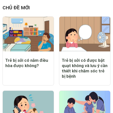
CHỦ ĐỀ MỚI
Trẻ bị sởi có nằm điều
Trẻ bị sởi có được bật
hòa được không?
quạt không và lưu ý cần
thiết khi chăm sóc trẻ
bị bệnh