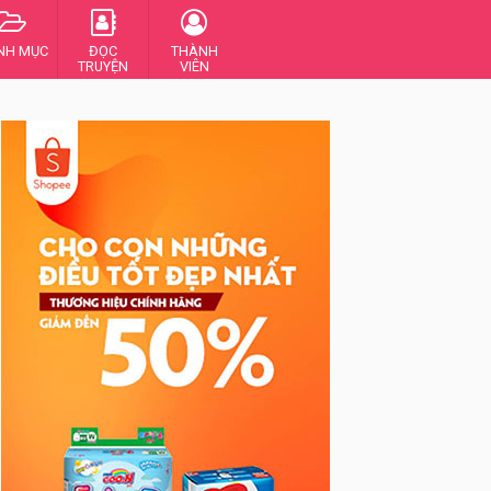
NH MỤC
ĐỌC
THÀNH
TRUYỆN
VIÊN