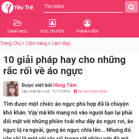
Yêu Trẻ
DANH MỤC
ĐỌC TRUYỆN
THÀNH VIÊN
Trang Chủ
Cẩm nang
Làm đẹp
10 giải pháp hay cho những
rắc rối về áo ngực
Được viết bởi
Hồng Tâm
Cập nhật lần cuối: 11/11/2015
Tài liệu tham khảo
Tìm được một chiếc áo ngực phù hợp đã là chuyện
khó khăn. Vậy mà khi mang nó vào người bạn lại phải
đối mặt với những phiền toái như dây áo ngực rơi, áo
ngực lộ ra ngoài, gọng áo ngực chĩa lên... Nhưng đó
vẫn chỉ là một vài rắc rối trong rất nhiều vấn đề mà