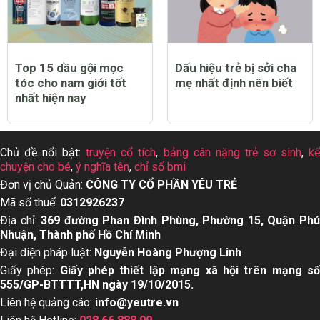
Top 15 dầu gội mọc
Dấu hiệu trẻ bị sởi cha
tóc cho nam giới tốt
mẹ nhất định nên biết
nhất hiện nay
Chủ đề nổi bật:
truyện cổ tích
,
bảng cân nặng trẻ sơ sinh
,
k
chuyện cho bé
,
ý nghĩa tên
,
chỉ số bmi
Đơn vị chủ Quản:
CÔNG TY CỔ PHẦN YÊU TRẺ
Mã số thuế:
0312926237
Địa chỉ:
369 đường Phan Đình Phùng, Phường 15, Quận Ph
Nhuận, Thành phố Hồ Chí Minh
Đại diện pháp luật:
Nguyễn Hoàng Phượng Linh
Giấy phép:
Giấy phép thiết lập mạng xã hội trên mạng s
555/GP-BTTTT,HN ngày 19/10/2015.
Liên hệ quảng cáo:
info@yeutre.vn