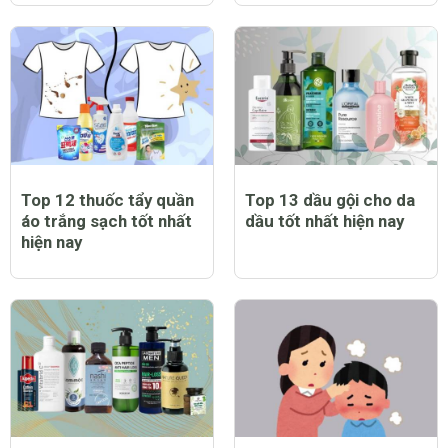
Trẻ bị sởi có biểu hiện
Top 12 máy chạy bộ tại
như thế nào?
nhà tốt nhất hiện nay
Top 12 thuốc tẩy quần
Top 13 dầu gội cho da
áo trắng sạch tốt nhất
dầu tốt nhất hiện nay
hiện nay