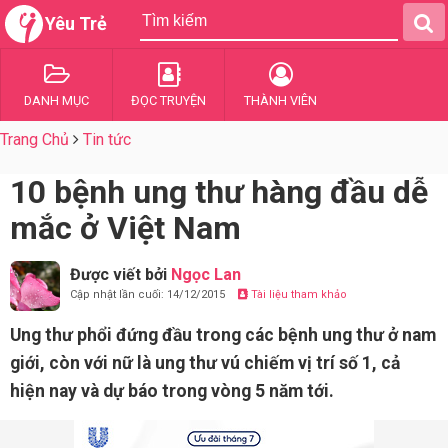
Yêu Trẻ
DANH MỤC
ĐỌC TRUYỆN
THÀNH VIÊN
Trang Chủ
Tin tức
10 bệnh ung thư hàng đầu dễ
mắc ở Việt Nam
Được viết bởi
Ngọc Lan
Cập nhật lần cuối: 14/12/2015
Tài liệu tham khảo
Ung thư phổi đứng đầu trong các bệnh ung thư ở nam
giới, còn với nữ là ung thư vú chiếm vị trí số 1, cả
hiện nay và dự báo trong vòng 5 năm tới.