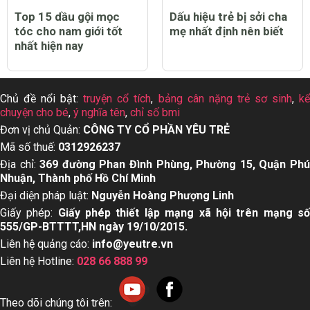
Top 15 dầu gội mọc
Dấu hiệu trẻ bị sởi cha
tóc cho nam giới tốt
mẹ nhất định nên biết
nhất hiện nay
Chủ đề nổi bật:
truyện cổ tích
,
bảng cân nặng trẻ sơ sinh
,
k
chuyện cho bé
,
ý nghĩa tên
,
chỉ số bmi
Đơn vị chủ Quản:
CÔNG TY CỔ PHẦN YÊU TRẺ
Mã số thuế:
0312926237
Địa chỉ:
369 đường Phan Đình Phùng, Phường 15, Quận Ph
Nhuận, Thành phố Hồ Chí Minh
Đại diện pháp luật:
Nguyễn Hoàng Phượng Linh
Giấy phép:
Giấy phép thiết lập mạng xã hội trên mạng s
555/GP-BTTTT,HN ngày 19/10/2015.
Liên hệ quảng cáo:
info@yeutre.vn