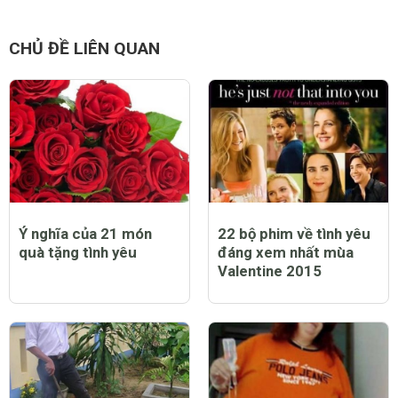
Những tập tục Giáng
Giá xe Ducati và các
sinh đáng sợ nhất thế
thông số kĩ thuật của
giới
các dòng xe Ducati
CHỦ ĐỀ LIÊN QUAN
Ý nghĩa của 21 món
22 bộ phim về tình yêu
quà tặng tình yêu
đáng xem nhất mùa
Valentine 2015