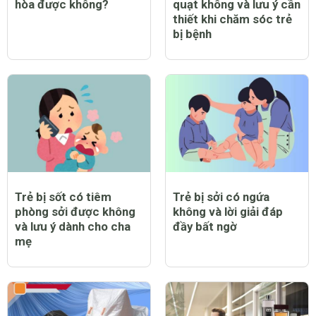
Trẻ bị sởi có nằm điều
Trẻ bị sởi có được bật
hòa được không?
quạt không và lưu ý cần
thiết khi chăm sóc trẻ
bị bệnh
Trẻ bị sốt có tiêm
Trẻ bị sởi có ngứa
phòng sởi được không
không và lời giải đáp
và lưu ý dành cho cha
đầy bất ngờ
mẹ