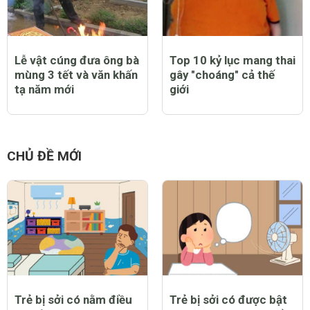
Lễ vật cúng đưa ông bà
Top 10 kỷ lục mang thai
mùng 3 tết và văn khấn
gây "choáng" cả thế
tạ năm mới
giới
CHỦ ĐỀ MỚI