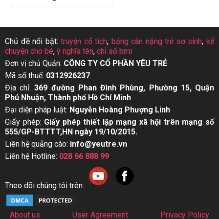
Chủ đề nổi bật:
truyện cổ tích
,
bảng cân nặng trẻ sơ sinh
,
kể
chuyện cho bé
,
ý nghĩa tên
,
chỉ số bmi
Đơn vị chủ Quản:
CÔNG TY CỔ PHẦN YÊU TRẺ
Mã số thuế:
0312926237
Địa chỉ:
369 đường Phan Đình Phùng, Phường 15, Quận
Phú Nhuận, Thành phố Hồ Chí Minh
Đại diện pháp luật:
Nguyễn Hoàng Phượng Linh
Giấy phép:
Giấy phép thiết lập mạng xã hội trên mạng số
555/GP-BTTTT,HN ngày 19/10/2015.
Liên hệ quảng cáo:
info@yeutre.vn
Liên hệ Hotline:
028 66 888 99
Theo dõi chúng tôi trên:
About us
User Agreement
Privacy Policy