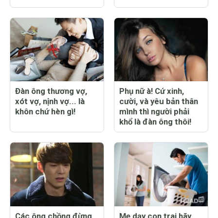
Đàn ông thương vợ,
Phụ nữ à! Cứ xinh,
xót vợ, nịnh vợ... là
cười, và yêu bản thân
khôn chứ hèn gì!
mình thì người phải
khổ là đàn ông thôi!
Các ông chồng đừng
Mẹ dạy con trai hãy