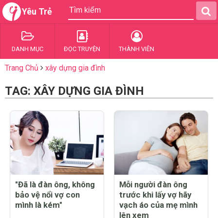
Yêu Trẻ
DANH MỤC
ĐỌC TRUYỆN
THÀNH VIÊN
Trang Chủ
xây dựng gia đình
TAG: XÂY DỰNG GIA ĐÌNH
"Đã là đàn ông, không
Mỗi người đàn ông
bảo vệ nổi vợ con
trước khi lấy vợ hãy
mình là kém"
vạch áo của mẹ mình
lên xem