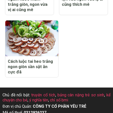
trắng giòn, ngon vừa
cũng thích mê
vị ai cũng mê
Cách luộc tai heo trắng
ngon giòn sần sật ăn
cực đã
Chủ đề nổi bật:
truyện cổ tích
,
bảng cân nặng trẻ sơ sinh
,
kể
chuyện cho bé
,
ý nghĩa tên
,
chỉ số bmi
Đơn vị chủ Quản:
CÔNG TY CỔ PHẦN YÊU TRẺ
Mã số thuế:
0312926237