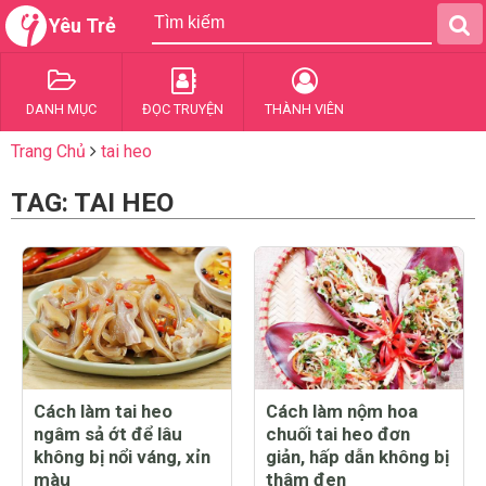
Yêu Trẻ
DANH MỤC
ĐỌC TRUYỆN
THÀNH VIÊN
Trang Chủ
tai heo
TAG: TAI HEO
Cách làm tai heo
Cách làm nộm hoa
ngâm sả ớt để lâu
chuối tai heo đơn
không bị nổi váng, xỉn
giản, hấp dẫn không bị
màu
thâm đen