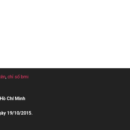
tên
,
chỉ số bmi
Hồ Chí Minh
gày 19/10/2015.