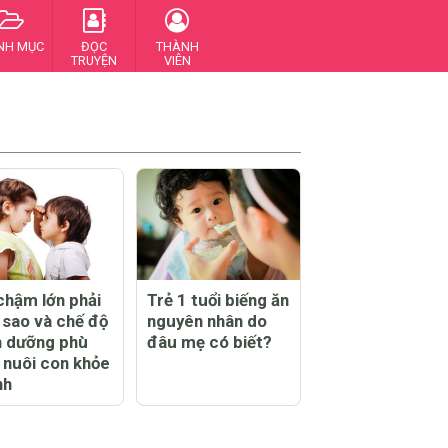
NH MỤC
ĐỌC
THÀNH
TRUYỆN
VIÊN
chậm lớn phải
Trẻ 1 tuổi biếng ăn
 sao và chế độ
nguyên nhân do
h dưỡng phù
đâu mẹ có biết?
 nuôi con khỏe
nh