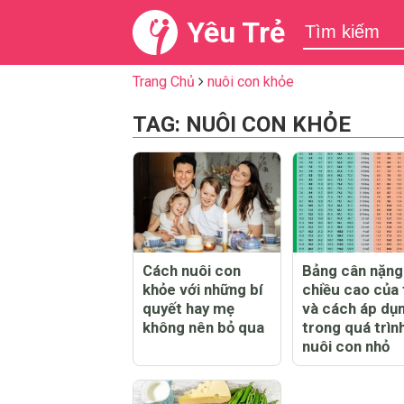
Yêu Trẻ
Trang Chủ
nuôi con khỏe
TAG: NUÔI CON KHỎE
Cách nuôi con
Bảng cân nặng
khỏe với những bí
chiều cao của 
quyết hay mẹ
và cách áp dụ
không nên bỏ qua
trong quá trìn
nuôi con nhỏ