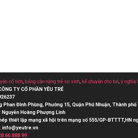
uyện cổ tích
,
bảng cân nặng trẻ sơ sinh
,
kể chuyện cho bé
,
ý nghĩa 
CÔNG TY CỔ PHẦN YÊU TRẺ
926237
g Phan Đình Phùng, Phường 15, Quận Phú Nhuận, Thành phố 
:
Nguyễn Hoàng Phượng Linh
hép thiết lập mạng xã hội trên mạng số 555/GP-BTTTT,HN n
:
info@yeutre.vn
28 66 888 99