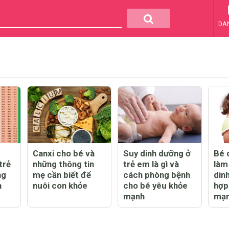
DA
Canxi cho bé và
Suy dinh dưỡng ở
Bé 
trẻ
những thông tin
trẻ em là gì và
làm
ng
mẹ cần biết để
cách phòng bệnh
din
h
nuôi con khỏe
cho bé yêu khỏe
hợp
mạnh
mạ