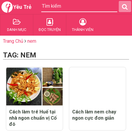
Yêu Trẻ
DANH MỤC
ĐỌC TRUYỆN
THÀNH VIÊN
Trang Chủ
nem
TAG: NEM
Cách làm tré Huế tại
Cách làm nem chay
nhà ngon chuẩn vị Cố
ngon cực đơn giản
đô