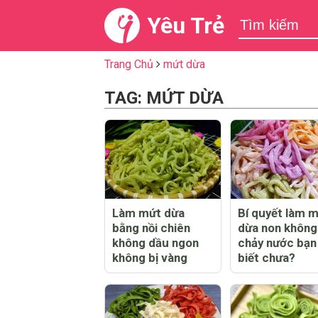
Yêu Trẻ
Trang Chủ
mứt dừa
TAG: MỨT DỪA
Làm mứt dừa
Bí quyết làm 
bằng nồi chiên
dừa non không
không dầu ngon
chảy nước bạn
không bị vàng
biết chưa?