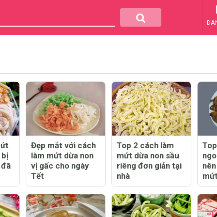
DA
mứt
Đẹp mắt với cách
Top 2 cách làm
Top
 bị
làm mứt dừa non
mứt dừa non sầu
ngo
 đã
vị gấc cho ngày
riêng đơn giản tại
nên
Tết
nhà
mứt