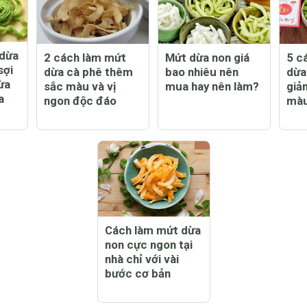
 dừa
2 cách làm mứt
Mứt dừa non giá
5 c
sợi
dừa cà phê thêm
bao nhiêu nên
dừa
ừa
sắc màu và vị
mua hay nên làm?
giả
a
ngon độc đáo
màu
Cách làm mứt dừa
non cực ngon tại
nhà chỉ với vài
bước cơ bản