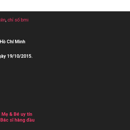
tên
,
chỉ số bmi
Hồ Chí Minh
gày 19/10/2015.
 Mẹ & Bé uy tín
 Bác sĩ hàng đầu