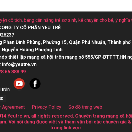
uyện cổ tích
,
bảng cân nặng trẻ sơ sinh
,
kể chuyện cho bé
,
ý nghĩa 
CÔNG TY CỔ PHẦN YÊU TRẺ
926237
g Phan Đình Phùng, Phường 15, Quận Phú Nhuận, Thành phố 
:
Nguyễn Hoàng Phượng Linh
hép thiết lập mạng xã hội trên mạng số 555/GP-BTTTT,HN n
:
info@yeutre.vn
28 66 888 99
 trên:
r Agreement
Privacy Policy
Sơ đồ trang web
14 Yeutre.vn, all rights reserved. Chuyên trang mạng xã hội
am. Với nội dung được viết và tham vấn bởi các chuyên gia &
trong lĩnh vực.