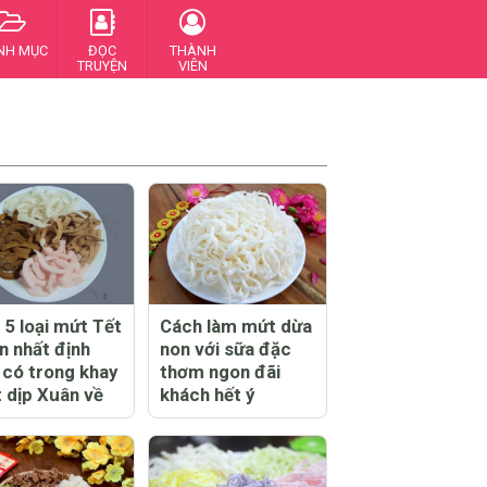
NH MỤC
ĐỌC
THÀNH
TRUYỆN
VIÊN
 5 loại mứt Tết
Cách làm mứt dừa
n nhất định
non với sữa đặc
 có trong khay
thơm ngon đãi
 dịp Xuân về
khách hết ý