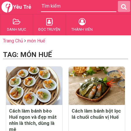
Yêu Trẻ
DANH MỤC
ĐỌC TRUYỆN
THÀNH VIÊN
Trang Chủ
món Huế
TAG: MÓN HUẾ
Cách làm bánh bèo
Cách làm bánh bột lọc
Huế ngon và đẹp mắt
lá chuối chuẩn vị Huế
nhìn là thích, dùng là
mê