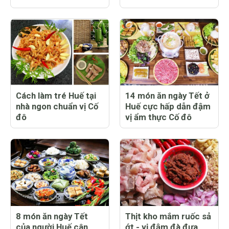
Cách làm tré Huế tại
14 món ăn ngày Tết ở
nhà ngon chuẩn vị Cố
Huế cực hấp dẫn đậm
đô
vị ẩm thực Cố đô
8 món ăn ngày Tết
Thịt kho mắm ruốc sả
của người Huế cân
ớt - vị đậm đà đưa