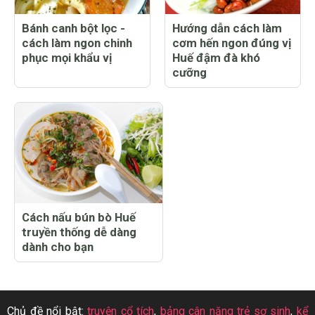
Bánh canh bột lọc -
Hướng dẫn cách làm
cách làm ngon chinh
cơm hến ngon đúng vị
phục mọi khẩu vị
Huế đậm đà khó
cưỡng
Cách nấu bún bò Huế
truyền thống dễ dàng
dành cho bạn
Chủ đề nổi bật:
truyện cổ tích
,
bảng cân nặng trẻ sơ sinh
,
kể