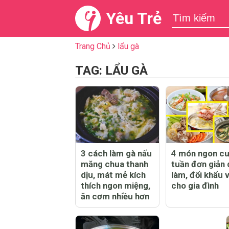
Yêu Trẻ
Trang Chủ
lẩu gà
TAG: LẨU GÀ
3 cách làm gà nấu
4 món ngon cu
măng chua thanh
tuần đơn giản 
dịu, mát mẻ kích
làm, đổi khẩu v
thích ngon miệng,
cho gia đình
ăn cơm nhiều hơn