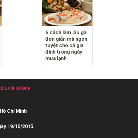
6 cách làm lẩu gà
đơn giản mà ngon
tuyệt cho cả gia
đình trong ngày
mưa lạnh
tên
,
chỉ số bmi
Hồ Chí Minh
gày 19/10/2015.