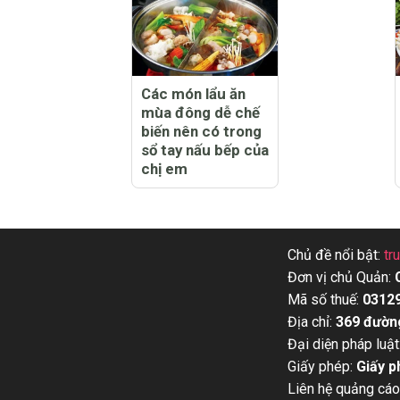
Các món lẩu ăn
mùa đông dễ chế
biến nên có trong
sổ tay nấu bếp của
chị em
Chủ đề nổi bật:
tr
Đơn vị chủ Quản:
Mã số thuế:
0312
Địa chỉ:
369 đườn
Đại diện pháp luật
Giấy phép:
Giấy p
Liên hệ quảng cáo