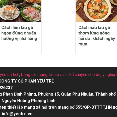
Cách làm lẩu gà
Cách nấu lẩu gà
ngon đúng chuẩn
thơm lừng nóng
hương vị nhà hàng
hổi đãi khách ngày
mưa
uyện cổ tích
,
bảng cân nặng trẻ sơ sinh
,
kể chuyện cho bé
,
ý nghĩa 
CÔNG TY CỔ PHẦN YÊU TRẺ
926237
g Phan Đình Phùng, Phường 15, Quận Phú Nhuận, Thành phố 
:
Nguyễn Hoàng Phượng Linh
hép thiết lập mạng xã hội trên mạng số 555/GP-BTTTT,HN n
:
info@yeutre.vn