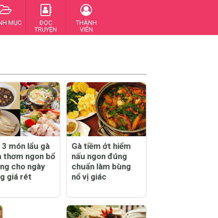
NH MỤC
ĐỌC
THÀNH
TRUYỆN
VIÊN
 3 món lẩu gà
Gà tiềm ớt hiểm
 thơm ngon bổ
nấu ngon đúng
ng cho ngày
chuẩn làm bùng
g giá rét
nổ vị giác