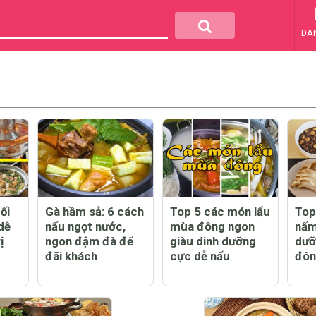
DA
ối
Gà hầm sả: 6 cách
Top 5 các món lẩu
Top
dễ
nấu ngọt nước,
mùa đông ngon
nấm
ị
ngon đậm đà để
giàu dinh dưỡng
dưỡ
đãi khách
cực dễ nấu
đôn