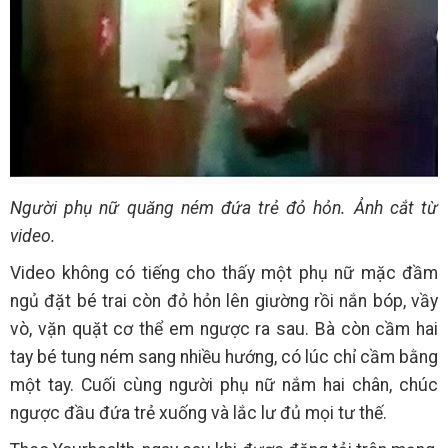
Người phụ nữ quăng ném đứa trẻ đỏ hỏn. Ảnh cắt từ
video.
Video không có tiếng cho thấy một phụ nữ mặc đầm
ngủ đặt bé trai còn đỏ hỏn lên giường rồi nắn bóp, vầy
vò, vặn quặt cơ thể em ngược ra sau. Bà còn cầm hai
tay bé tung ném sang nhiều hướng, có lúc chỉ cầm bằng
một tay. Cuối cùng người phụ nữ nắm hai chân, chúc
ngược đầu đứa trẻ xuống và lắc lư đủ mọi tư thế.