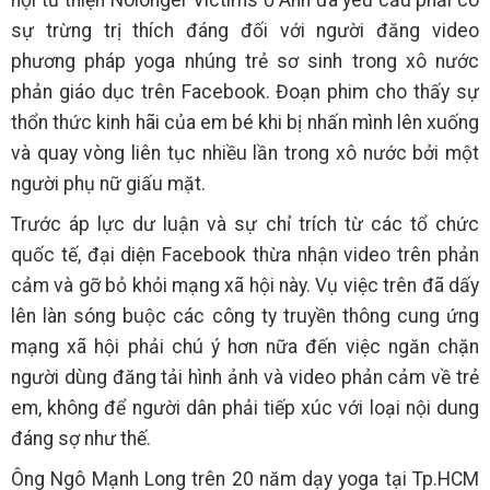
hội từ thiện Nolonger Victims ở Anh đã yêu cầu phải có
sự trừng trị thích đáng đối với người đăng video
phương pháp yoga nhúng trẻ sơ sinh trong xô nước
phản giáo dục trên Facebook. Đoạn phim cho thấy sự
thổn thức kinh hãi của em bé khi bị nhấn mình lên xuống
và quay vòng liên tục nhiều lần trong xô nước bởi một
người phụ nữ giấu mặt.
Trước áp lực dư luận và sự chỉ trích từ các tổ chức
quốc tế, đại diện Facebook thừa nhận video trên phản
cảm và gỡ bỏ khỏi mạng xã hội này. Vụ việc trên đã dấy
lên làn sóng buộc các công ty truyền thông cung ứng
mạng xã hội phải chú ý hơn nữa đến việc ngăn chặn
người dùng đăng tải hình ảnh và video phản cảm về trẻ
em, không để người dân phải tiếp xúc với loại nội dung
đáng sợ như thế.
Ông Ngô Mạnh Long trên 20 năm dạy yoga tại Tp.HCM