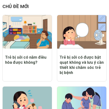
CHỦ ĐỀ MỚI
Trẻ bị sởi có nằm điều
Trẻ bị sởi có được bật
hòa được không?
quạt không và lưu ý cần
thiết khi chăm sóc trẻ
bị bệnh