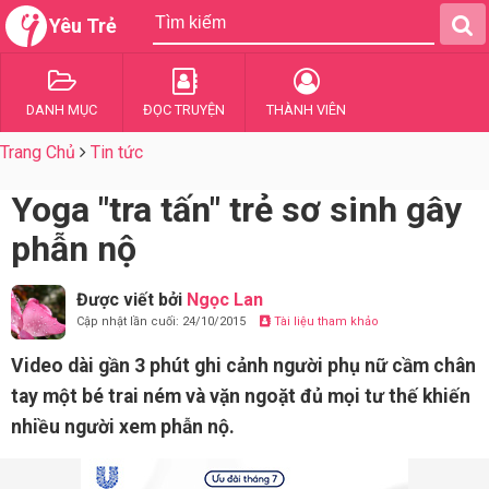
Yêu Trẻ
DANH MỤC
ĐỌC TRUYỆN
THÀNH VIÊN
Trang Chủ
Tin tức
Yoga "tra tấn" trẻ sơ sinh gây
phẫn nộ
Được viết bởi
Ngọc Lan
Cập nhật lần cuối: 24/10/2015
Tài liệu tham khảo
Video dài gần 3 phút ghi cảnh người phụ nữ cầm chân
tay một bé trai ném và vặn ngoặt đủ mọi tư thế khiến
nhiều người xem phẫn nộ.