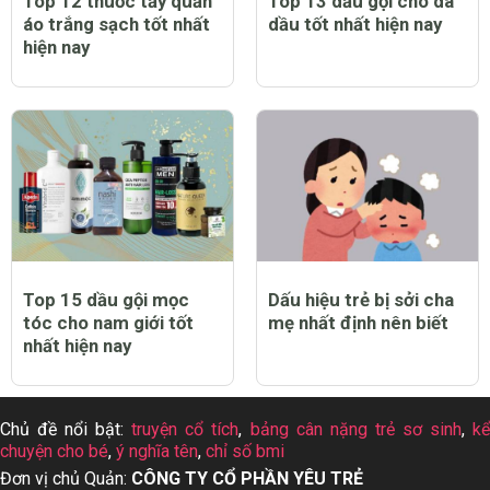
Top 12 thuốc tẩy quần
Top 13 dầu gội cho da
áo trắng sạch tốt nhất
dầu tốt nhất hiện nay
hiện nay
Top 15 dầu gội mọc
Dấu hiệu trẻ bị sởi cha
tóc cho nam giới tốt
mẹ nhất định nên biết
nhất hiện nay
Chủ đề nổi bật:
truyện cổ tích
,
bảng cân nặng trẻ sơ sinh
,
k
chuyện cho bé
,
ý nghĩa tên
,
chỉ số bmi
Đơn vị chủ Quản:
CÔNG TY CỔ PHẦN YÊU TRẺ