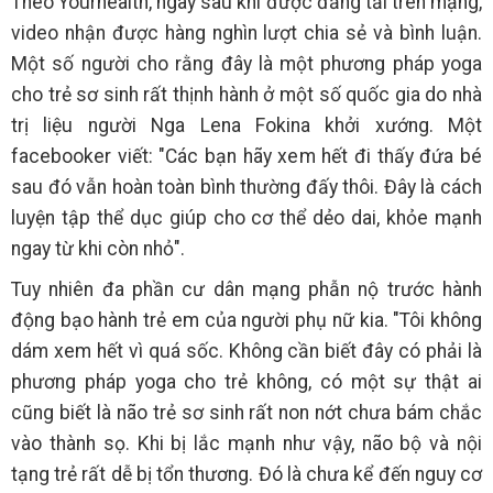
Theo Yourhealth, ngay sau khi được đăng tải trên mạng,
video nhận được hàng nghìn lượt chia sẻ và bình luận.
Một số người cho rằng đây là một phương pháp yoga
cho trẻ sơ sinh rất thịnh hành ở một số quốc gia do nhà
trị liệu người Nga Lena Fokina khởi xướng. Một
facebooker viết: "Các bạn hãy xem hết đi thấy đứa bé
sau đó vẫn hoàn toàn bình thường đấy thôi. Đây là cách
luyện tập thể dục giúp cho cơ thể dẻo dai, khỏe mạnh
ngay từ khi còn nhỏ".
Tuy nhiên đa phần cư dân mạng phẫn nộ trước hành
động bạo hành trẻ em của người phụ nữ kia. "Tôi không
dám xem hết vì quá sốc. Không cần biết đây có phải là
phương pháp yoga cho trẻ không, có một sự thật ai
cũng biết là não trẻ sơ sinh rất non nớt chưa bám chắc
vào thành sọ. Khi bị lắc mạnh như vậy, não bộ và nội
tạng trẻ rất dễ bị tổn thương. Đó là chưa kể đến nguy cơ