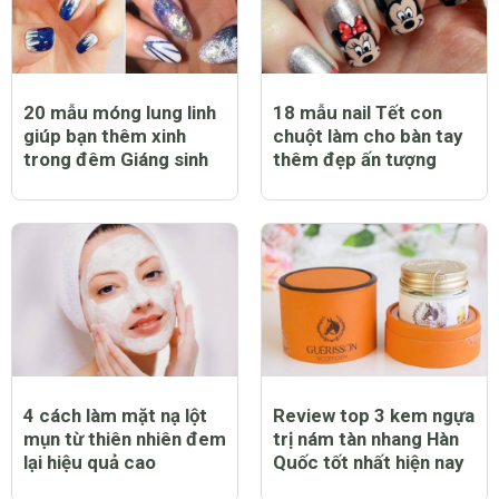
mssun
8 năm
Tuy nhiên, cần nói rõ bã cà phê bạn dùng phải là cà
phê nguyên chất chưa pha tạp nhé! Bằng không, nó sẽ
gây kích ứng vùng da mỏng manh quanh mắt và khiến
bạn ôm hận chẳng kịp đấy!
Thật tuyệt.
0 Thích
Trả lời
Báo cáo vi phạm
Phương Trinh
8 năm
Trước giờ em chỉ dùng bã trà và nước đá thôi ạ! Không
biết cafe có công dụng ko. T^T
0 Thích
Trả lời
Báo cáo vi phạm
quyetueh
8 năm
cách này đơn giản nhỉ, phải làm thử mới đc