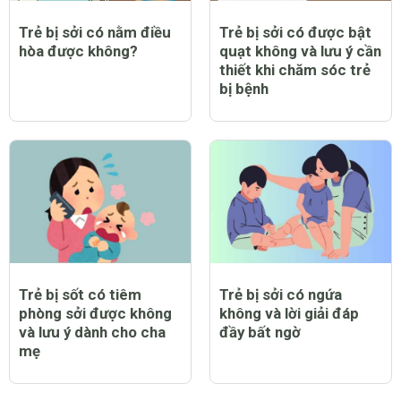
xoăn ngắn đẹp trẻ
ngon nức tiếng ở Sài
trung giúp bạn gái
Gòn
thêm nổi bật và cuốn
hút
Tổng hợp 12 cách kho
12 loại cây cảnh hút
thịt heo ngon, thơm
tiền, sinh lộc ứng với 12
mềm
con giáp