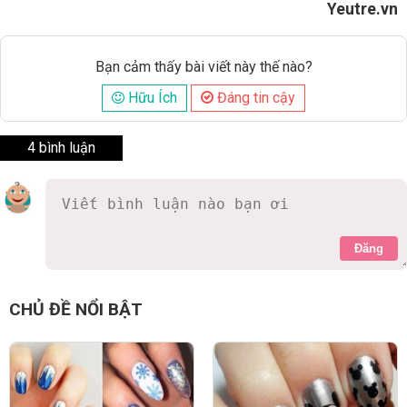
Yeutre.vn
Bạn cảm thấy bài viết này thế nào?
Hữu Ích
Đáng tin cậy
4 bình luận
Đăng
nthu6388
8 năm
Trung thu thì có nên tặng bánh?
0 Thích
Trả lời
Báo cáo vi phạm