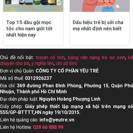
Trẻ bị sởi có biểu hiện
Top 12 máy chạy bộ tại
như thế nào?
nhà tốt nhất hiện nay
Top 12 thuốc tẩy quần
Top 13 dầu gội cho da
áo trắng sạch tốt nhất
dầu tốt nhất hiện nay