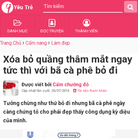
Yêu Trẻ
DANH MỤC
ĐỌC TRUYỆN
THÀNH VIÊN
Trang Chủ
Cẩm nang
Làm đẹp
Xóa bỏ quầng thâm mắt ngay
tức thì với bã cà phê bỏ đi
Được viết bởi
Cẩm chướng đỏ
Cập nhật lần cuối: 25/07/2016
Tài liệu tham khảo
Tưởng chừng như thứ bỏ đi nhưng bã cà phê ngày
càng chứng tỏ cho phái đẹp thấy công dụng kỳ diệu
của mình.