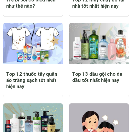
Trẻ bị sốt có tiêm
Trẻ bị sởi có ngứa
phòng sởi được không
không và lời giải đáp
và lưu ý dành cho cha
đầy bất ngờ
mẹ
Top 9 bạt trùm xe máy
Top 12 nước hoa nam
chống nắng mưa tốt
thơm lâu tốt nhất hiện
nhất hiện nay
nay