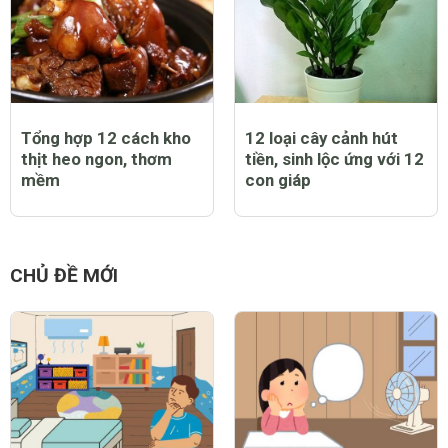
4 cách làm mặt nạ lột
Review top 3 kem ngựa
mụn từ thiên nhiên đem
trị nám tàn nhang Hàn
lại hiệu quả cao
Quốc tốt nhất hiện nay
CHỦ ĐỀ LIÊN QUAN
Tổng hợp 20 mẫu tóc
Danh sách các quán ăn