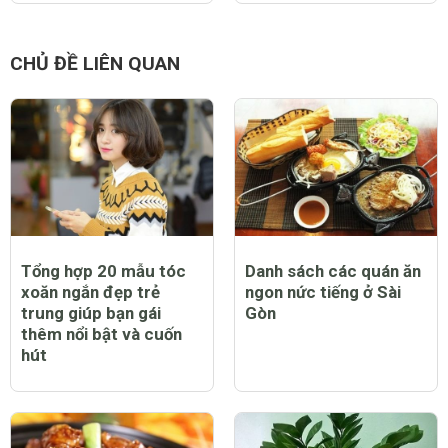
0 Thích
Trả lời
Báo cáo vi phạm
CHỦ ĐỀ NỔI BẬT
20 mẫu móng lung linh
18 mẫu nail Tết con
giúp bạn thêm xinh
chuột làm cho bàn tay
trong đêm Giáng sinh
thêm đẹp ấn tượng