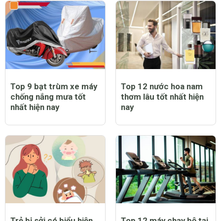
CHỦ ĐỀ MỚI
Trẻ bị sởi có nằm điều
Trẻ bị sởi có được bật
hòa được không?
quạt không và lưu ý cần
thiết khi chăm sóc trẻ
bị bệnh